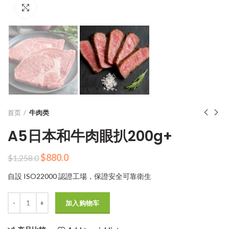
Click to enlarge
首页
牛肉类
A5日本和牛肉眼扒200g+
原
当
$
880.0
$
1,258.0
价
前
自設 ISO22000 認證工場，保證安全可靠衛生
为：
价
$1,258.0。
格
数量
为：
加入购物车
$880.0。