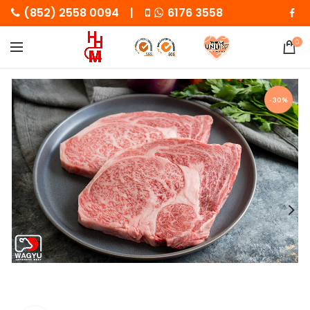
(852) 2558 0094 |
6176 3558
0
-30%