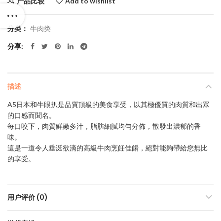
产品比较
Add to wishlist
分类：
牛肉类
分享
描述
A5日本和牛眼扒是品質頂級的美食享受，以其極優質的肉質和出眾
的口感而聞名。
每口咬下，肉質鮮嫩多汁，脂肪細膩均勻分佈，散發出濃郁的香
味。
這是一道令人垂涎欲滴的高級牛肉烹飪佳餚，絕對能夠帶給您無比
的享受。
用户评价 (0)