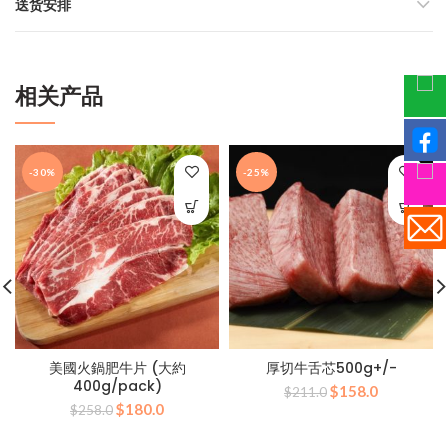
送货安排
相关产品
-30%
-25%
美國火鍋肥牛片 (大約
厚切牛舌芯500g+/-
400g/pack)
原
当
$
158.0
$
211.0
原
当
$
180.0
价
前
$
258.0
价
前
为：
价
为：
价
$211.0。
格