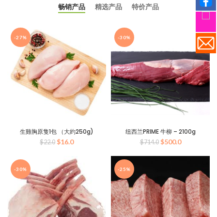
畅销产品
精选产品
特价产品
-27%
-30%
生雞胸原隻1包 （大約250g)
纽西兰PRIME 牛柳 – 2100g
原
当
原
当
$
16.0
$
500.0
$
22.0
$
714.0
价
前
价
前
为：
价
为：
价
$22.0。
格
$714.0。
格
-30%
-25%
为：
为：
$16.0。
$500.0。