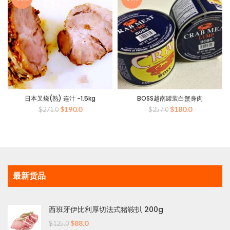
为：
$90.0。
日本叉烧(熟) 连汁 -1.5kg
BOSS越南罐装白蟹身肉
原
当
原
当
$
190.0
$
180.0
$
271.0
$
257.0
价
前
价
前
为：
价
为：
价
$271.0。
格
$257.0。
格
为：
为：
$190.0。
$180.0。
最新货品
西班牙伊比利厚切法式猪鞍扒 200g
原
当
$
88.0
$
125.0