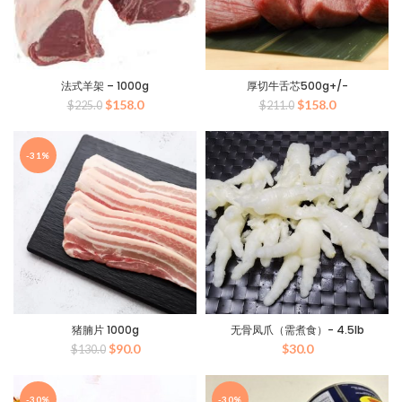
法式羊架 – 1000g
厚切牛舌芯500g+/-
原
当
原
当
$
158.0
$
158.0
$
225.0
$
211.0
价
前
价
前
为：
价
为：
价
$225.0。
格
$211.0。
格
-31%
为：
为：
$158.0。
$158.0。
猪腩片 1000g
无骨凤爪（需煮食）- 4.5lb
原
当
$
90.0
$
30.0
$
130.0
价
前
为：
价
$130.0。
格
-30%
-30%