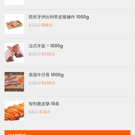
价
前
为：
价
$125.0。
格
西班牙伊比利带皮猪腩件 1000g
为：
$88.0。
原
当
$
88.0
$
125.0
价
前
为：
价
$125.0。
格
法式羊架 - 1000g
为：
$88.0。
原
当
$
158.0
$
225.0
价
前
为：
价
$225.0。
格
美国牛仔骨 1000g
为：
$158.0。
原
当
$
158.0
$
225.0
价
前
为：
价
$225.0。
格
智利脆皮肠 10条
为：
$158.0。
原
当
$
18.0
$
30.0
价
前
为：
价
$30.0。
格
为：