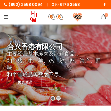
(852) 2558 0094 |
6176 3558
0
合兴香港有限公司
主要经营基本冻肉及冰鲜食品，
如﹕猪、牛、羊、鸡、鹅、鸭、海产、野
味
和半制成品等数之不尽。
更多產品