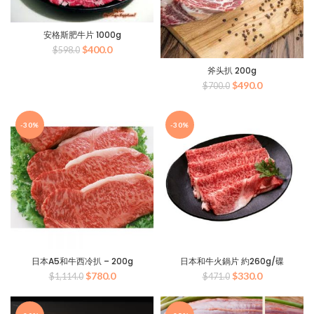
安格斯肥牛片 1000g
原
当
$
400.0
$
598.0
价
前
斧头扒 200g
为：
价
原
当
$
490.0
$598.0。
格
$
700.0
价
前
为：
为：
价
$400.0。
$700.0。
格
-30%
-30%
为：
$490.0。
日本A5和牛西冷扒 – 200g
日本和牛火鍋片 約260g/碟
原
当
原
当
$
780.0
$
330.0
$
1,114.0
$
471.0
价
前
价
前
为：
价
为：
价
$1,114.0。
格
$471.0。
格