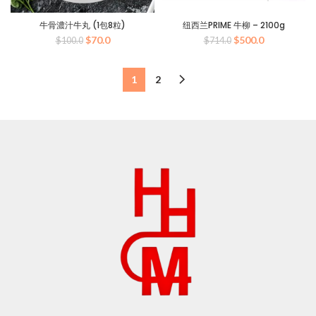
牛骨濃汁牛丸 (1包8粒)
纽西兰PRIME 牛柳 – 2100g
原
当
原
当
$
70.0
$
500.0
$
100.0
$
714.0
价
前
价
前
为：
价
为：
价
$100.0。
格
$714.0。
格
1
2
为：
为：
$70.0。
$500.0。