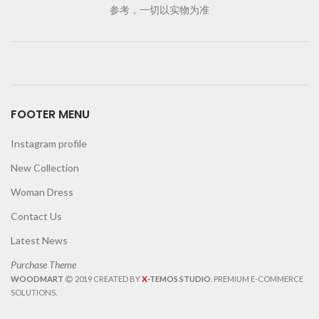
参考，一切以实物为准
FOOTER MENU
Instagram profile
New Collection
Woman Dress
Contact Us
Latest News
Purchase Theme
X
WOODMART
2019 CREATED BY
-TEMOS STUDIO
. PREMIUM E-COMMERCE
SOLUTIONS.