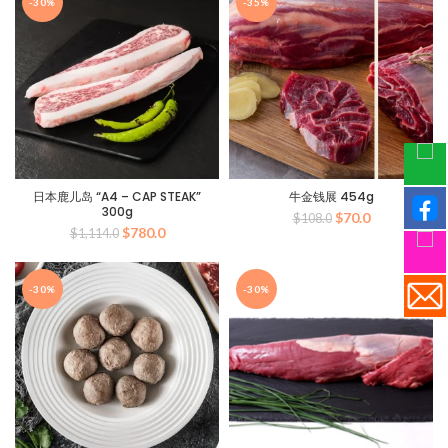
-30%
-35%
为：
为：
$780.0。
$330.0。
日本鹿儿岛 “A4 – CAP STEAK”
牛金钱展 454g
300g
原
当
$
70.0
$
108.0
原
当
$
780.0
$
1,114.0
价
前
价
前
为：
价
为：
价
$108.0。
格
$1,114.0。
格
为：
-30%
-30%
为：
$70.0。
$780.0。