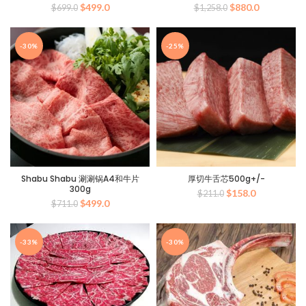
原
当
原
当
$
499.0
$
880.0
$
699.0
$
1,258.0
价
前
价
前
为：
价
为：
价
$699.0。
格
$1,258.0。
格
-30%
-25%
为：
为：
$499.0。
$880.0。
Shabu Shabu 涮涮锅A4和牛片
厚切牛舌芯500g+/-
300g
原
当
$
158.0
$
211.0
原
当
$
499.0
$
711.0
价
前
价
前
为：
价
为：
价
$211.0。
格
$711.0。
格
为：
-33%
-30%
为：
$158.0。
$499.0。