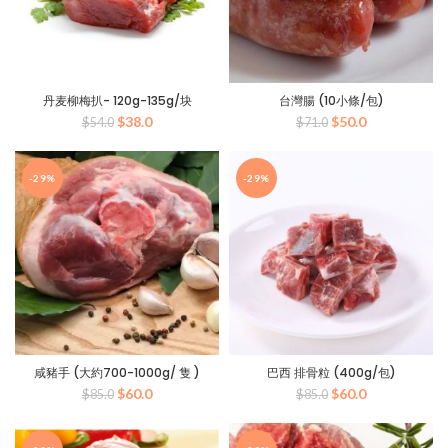
丹麦柳梅扒- 120g-135g/块
台灣腸 (10小條/包)
原
当
原
当
$
38.0
$
50.0
$
54.0
$
71.0
价
前
价
前
为：
价
为：
价
$54.0。
格
$71.0。
格
-29%
-29%
为：
为：
$38.0。
$50.0。
咸豬手 (大約700-1000g/ 隻 )
巴西 排骨粒 (400g/包)
原
当
原
当
$
60.0
$
60.0
$
85.0
$
85.0
价
前
价
前
为：
价
为：
价
$85.0。
格
$85.0。
格