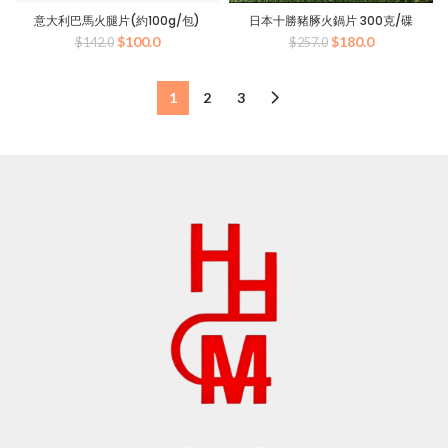
意大利巴馬火腿片(約100g/包)
日本十勝豬䐁火鍋片 300克/碟
原
当
原
当
$
100.0
$
180.0
$
142.0
$
257.0
价
前
价
前
为：
价
为：
价
$142.0。
格
$257.0。
格
1
2
3
为：
为：
$100.0。
$180.0。