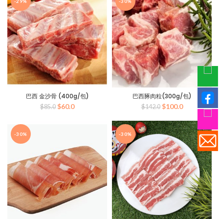
-29%
-30%
为：
为：
$60.0。
$60.0。
巴西 金沙骨 (400g/包)
巴西䐁肉粒(300g/包)
原
当
原
当
$
60.0
$
100.0
$
85.0
$
142.0
价
前
价
前
为：
价
为：
价
$85.0。
格
$142.0。
格
-30%
-30%
为：
为：
$60.0。
$100.0。