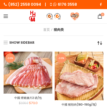
(852) 2558 0094 |
6176 3558
0
首页
猪肉类
SHOW SIDEBAR
-30%
-30%
中國 煙豬腩片2 磅/包
原
当
$
70.0
$
100.0
中國 豬頸肉(180-190g/塊)
价
前