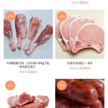
原
当
$
50.0
$
71.0
为：
价
价
前
$100.0。
格
为：
价
为：
$71.0。
格
-29%
-30%
$70.0。
为：
$50.0。
中國豬腳仔展（大約40-60g /骨,
丹麦有骨猪扒 – 5块
每包6支骨/）
原
当
$
108.0
$
154.0
原
当
$
60.0
$
85.0
价
前
价
前
为：
价
为：
价
$154.0。
格
$85.0。
格
为：
-30%
-30%
为：
$108.0。
$60.0。