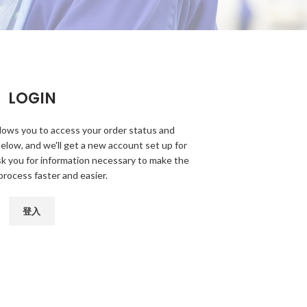
LOGIN
allows you to access your order status and
ds below, and we'll get a new account set up for
ask you for information necessary to make the
rocess faster and easier.
登入