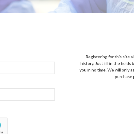
Registering for this site 
history. Just fill in the fiel
you in no time. We will only 
purchase p