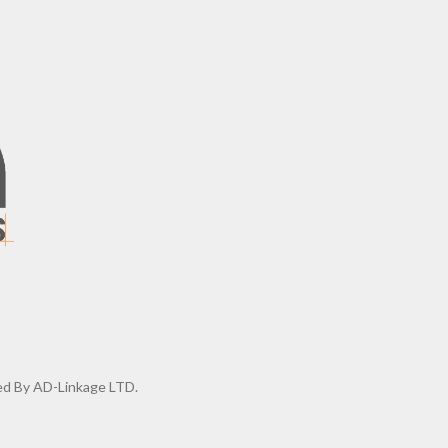
d By AD-Linkage LTD.