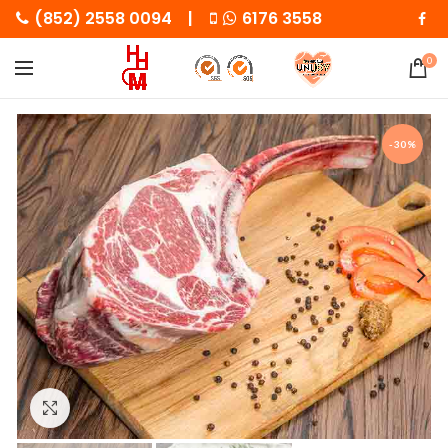
(852) 2558 0094 |
6176 3558
0
-30%
Click to enlarge