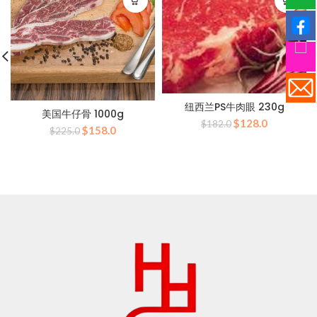
纽西兰PS牛肉眼 230g
美国牛仔骨 1000g
原
当
$
128.0
$
182.0
原
当
$
158.0
$
225.0
价
前
价
前
为：
价
为：
价
$182.0。
格
$225.0。
格
为：
为：
$128.0。
$158.0。