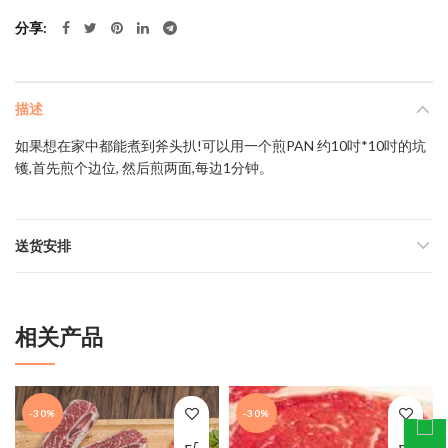
分享
描述
如果想在家中都能煮到斧头扒!可以用一个煎PAN 约10吋*10吋的坑
镬,首先煎个边位, 然后煎两面,每边1分钟。
送货安排
相关产品
-30%
-30%