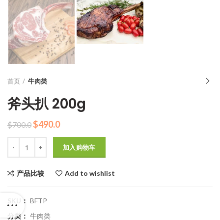
首页
牛肉类
斧头扒 200g
原
当
$
490.0
$
700.0
价
前
数量
为：
价
加入购物车
$700.0。
格
为：
产品比较
Add to wishlist
$490.0。
SKU：
BFTP
分类：
牛肉类