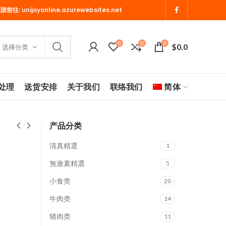
 請前往:
unijoyonline.azurewebsites.net
0
0
0
$
0.0
选择分类
处理
送货安排
关于我们
联络我们
简体
产品分类
清真精選
1
無激素精選
5
小食类
20
牛肉类
14
猪肉类
11