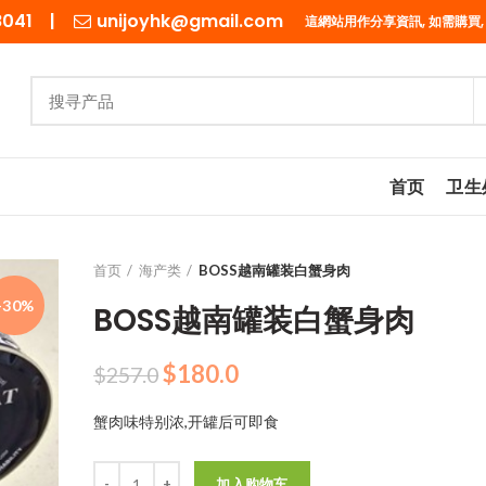
98041 |
unijoyhk@gmail.com
這網站用作分享資訊, 如需購買,
首页
卫生
首页
海产类
BOSS越南罐装白蟹身肉
-30%
BOSS越南罐装白蟹身肉
原
当
$
180.0
$
257.0
价
前
蟹肉味特别浓,开罐后可即食
为：
价
$257.0。
格
数量
为：
加入购物车