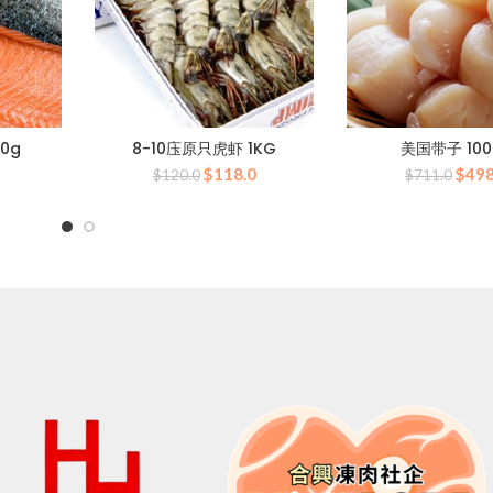
0g
8-10庒原只虎虾 1KG
美国带子 100
当
原
当
原
$
118.0
$
498
$
120.0
$
711.0
前
价
前
价
价
为：
价
为：
0。
格
$120.0。
格
$71
为：
为：
$66.0。
$118.0。