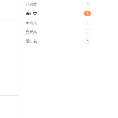
鸡肉类
6
海产类
8
羊肉类
4
套餐类
2
爱心包
6