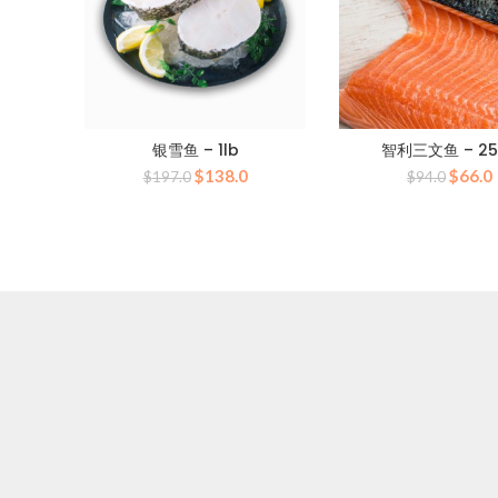
银雪鱼 – 1lb
智利三文鱼 – 25
原
当
原
$
138.0
$
66.0
$
197.0
$
94.0
价
前
价
为：
价
为：
$197.0。
格
$94.
为：
$138.0。