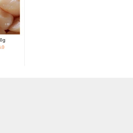
0g
纽西兰青衣鱼柳 – 350g
纽西兰半壳青口 
当
原
当
原
.0
$
68.0
$
9
$
97.0
$
140.0
前
价
前
价
价
为：
价
为
1.0。
格
$97.0。
格
$1
为：
为：
$498.0。
$68.0。