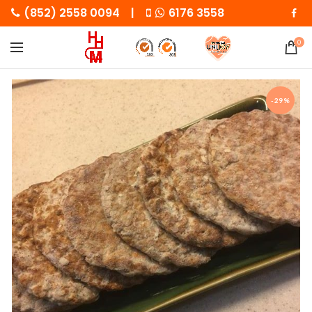
(852) 2558 0094 |
6176 3558
0
-29%