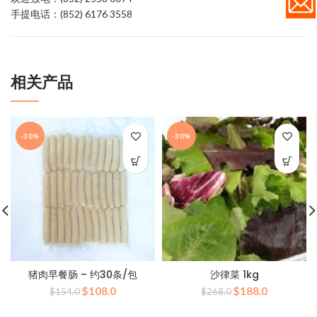
手提电话：(852) 6176 3558
相关产品
-30%
-30%
猪肉早餐肠 – 约30条/包
沙律菜 1kg
原
当
原
当
$
108.0
$
188.0
$
154.0
$
268.0
价
前
价
前