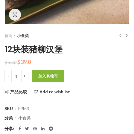
Click to enlarge
首页
小食类
12块装猪柳汉堡
原
当
$
39.0
$
55.0
价
前
数量
为：
价
加入购物车
$55.0。
格
为：
产品比较
Add to wishlist
$39.0。
SKU：
FPM3
分类：
小食类
分享