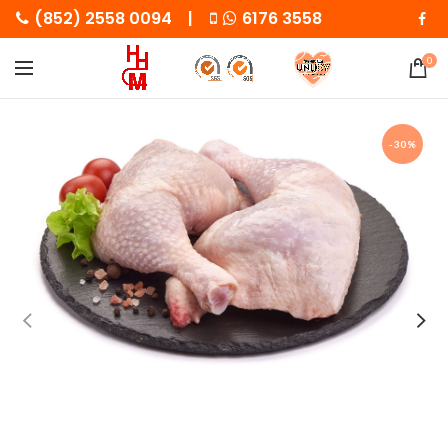
(852) 2558 0094 |
6176 3558
0
-30%