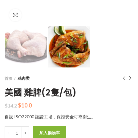
Click to enlarge
首页
鸡肉类
美國 雞脾(2隻/包)
原
当
$
10.0
$
14.2
价
前
自設 ISO22000 認證工場，保證安全可靠衛生。
为：
价
$14.2。
格
数量
为：
加入购物车
$10.0。