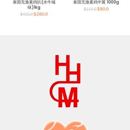
泰国无激素鸡扒(水牛城
泰国无激素鸡中翼 1000g
味)1kg
原
当
$
80.0
$
114.0
原
当
$
280.0
价
前
$
400.0
价
前
为：
价
为：
价
$114.0。
格
$400.0。
格
为：
为：
$80.0。
$280.0。