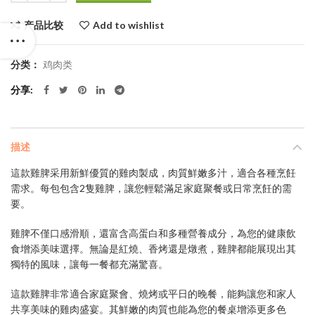
产品比较
Add to wishlist
分类：
鸡肉类
分享
描述
這款雞脾采用新鮮優質的雞肉製成，肉質鮮嫩多汁，適合各種烹飪
需求。每包包含2隻雞脾，讓您輕鬆滿足家庭聚餐或日常烹飪的需
要。
雞脾不僅口感滑順，還富含高蛋白和多種營養成分，為您的健康飲
食增添美味選擇。無論是紅燒、香烤還是燉煮，雞脾都能展現出其
獨特的風味，讓每一餐都充滿驚喜。
這款雞脾非常適合家庭聚會、燒烤或平日的晚餐，能夠讓您和家人
共享美味的雞肉盛宴。其鮮嫩的肉質也能為您的餐桌增添更多色