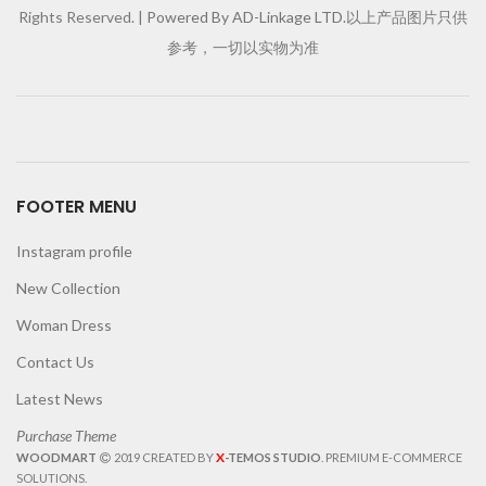
Rights Reserved. |
Powered By AD-Linkage LTD.
以上产品图片只供
参考，一切以实物为准
FOOTER MENU
Instagram profile
New Collection
Woman Dress
Contact Us
Latest News
Purchase Theme
X
WOODMART
2019 CREATED BY
-TEMOS STUDIO
. PREMIUM E-COMMERCE
SOLUTIONS.