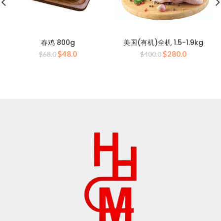
春鸡 800g
美国(有机)全机 1.5-1.9kg
原
当
原
当
$
48.0
$
280.0
$
68.0
$
400.0
价
前
价
前
为：
价
为：
价
$68.0。
格
$400.0。
格
为：
为：
$48.0。
$280.0。