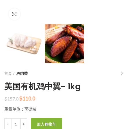
Click to enlarge
首页
鸡肉类
美国有机鸡中翼- 1kg
原
当
$
110.0
$
157.0
价
前
重量单位：两磅装
为：
价
$157.0。
格
数量
为：
加入购物车
$110.0。