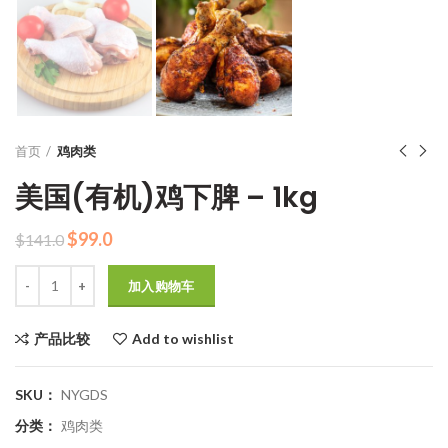
首页
鸡肉类
美国(有机)鸡下脾 – 1kg
原
当
$
99.0
$
141.0
价
前
数量
为：
价
加入购物车
$141.0。
格
为：
产品比较
Add to wishlist
$99.0。
SKU：
NYGDS
分类：
鸡肉类