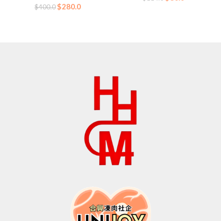
原
当
$
280.0
价
前
$
400.0
价
前
为：
价
为：
价
$114.0。
格
$400.0。
格
为：
为：
$80.0。
$280.0。