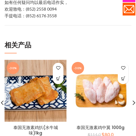
如有任何疑问均以最后电话作实，
欢迎致电：(852) 2558 0094
手提电话：(852) 6176 3558
相关产品
-30%
-30%
泰国无激素鸡扒(水牛城
泰国无激素鸡中翼 1000g
味)1kg
原
当
$
80.0
$
114.0