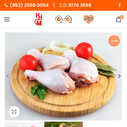
(852) 2558 0094 |
6176 3558
0
-30%
Click to enlarge