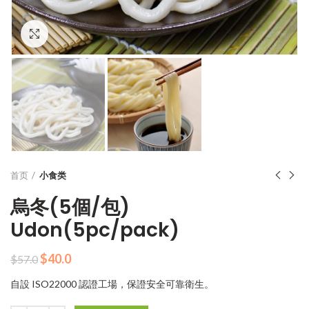
Click to enlarge
首页
小食类
烏冬(5個/包)
Udon(5pc/pack)
原
当
$
40.0
$
57.0
价
前
自設 ISO22000 認證工場，保證安全可靠衛生。
为：
价
$57.0。
格