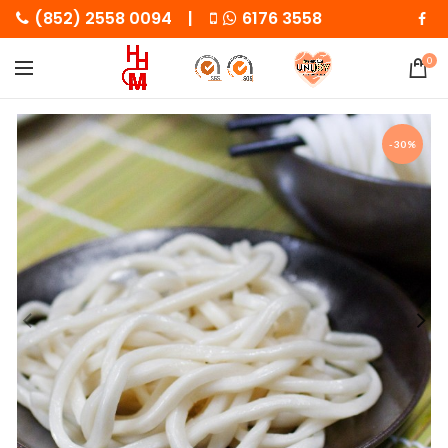
(852) 2558 0094 |
6176 3558
0
-30%