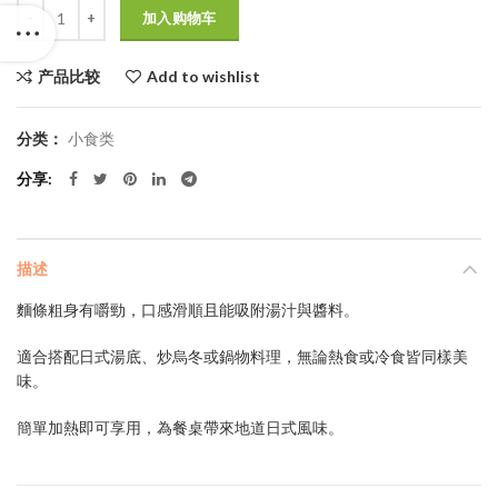
数量
为：
加入购物车
$40.0。
产品比较
Add to wishlist
分类：
小食类
分享
描述
麵條粗身有嚼勁，口感滑順且能吸附湯汁與醬料。
適合搭配日式湯底、炒烏冬或鍋物料理，無論熱食或冷食皆同樣美
味。
簡單加熱即可享用，為餐桌帶來地道日式風味。