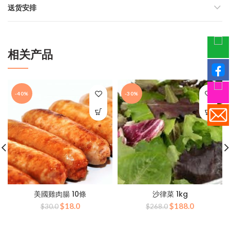
送货安排
相关产品
-40%
-30%
美國雞肉腸 10條
沙律菜 1kg
原
当
原
当
$
18.0
$
188.0
$
30.0
$
268.0
价
前
价
前
为：
价
为：
价