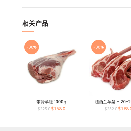
相关产品
-30%
-30%
带骨羊腿 1000g
纽西兰羊架 – 20-
原
当
原
$
158.0
$
198.
$
225.0
$
282.0
价
前
价
为：
价
为：
$225.0。
格
$282.
为：