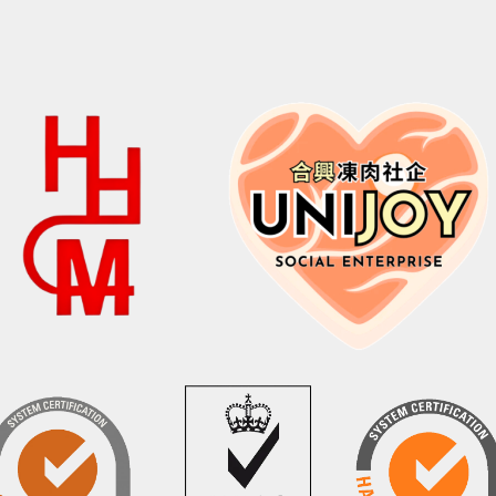
$198.0。
$280.0。