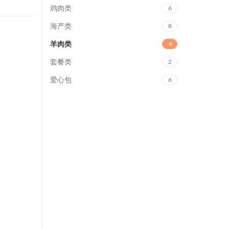
鸡肉类
6
海产类
8
羊肉类
4
套餐类
2
爱心包
6