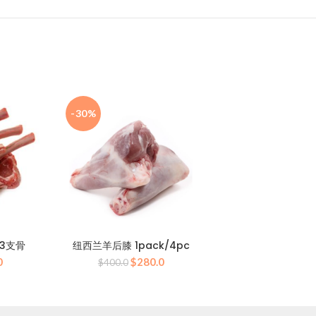
-30%
23支骨
纽西兰羊后膝 1pack/4pc
当
原
当
0
$
280.0
$
400.0
前
价
前
价
为：
价
0。
格
$400.0。
格
为：
为：