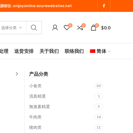
 請前往:
unijoyonline.azurewebsites.net
0
0
0
$
0.0
选择分类
处理
送货安排
关于我们
联络我们
简体
产品分类
小食类
20
清真精選
1
無激素精選
5
牛肉类
14
猪肉类
11