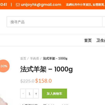
98041 |
unijoyhk@gmail.com
這網站用作分享資訊, 如需購買,
首页
卫生
首页
羊肉类
法式羊架 – 1000g
-30%
法式羊架 – 1000g
原
当
$
158.0
$
225.0
价
前
数量
为：
价
加入购物车
$225.0。
格
为：