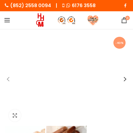
(852) 2558 0094 |
6176 3558
0
-40%
Click to enlarge