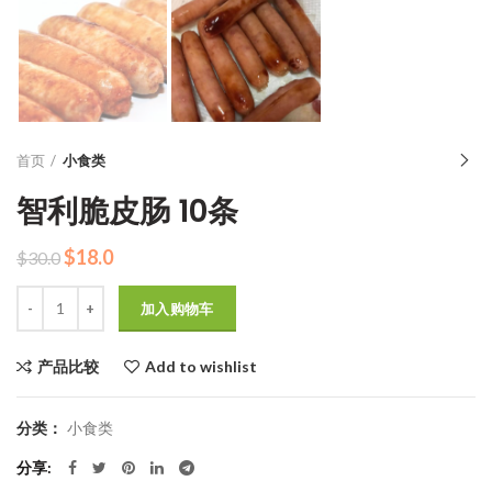
首页
小食类
智利脆皮肠 10条
原
当
$
18.0
$
30.0
价
前
数量
为：
价
加入购物车
$30.0。
格
为：
产品比较
Add to wishlist
$18.0。
分类：
小食类
分享