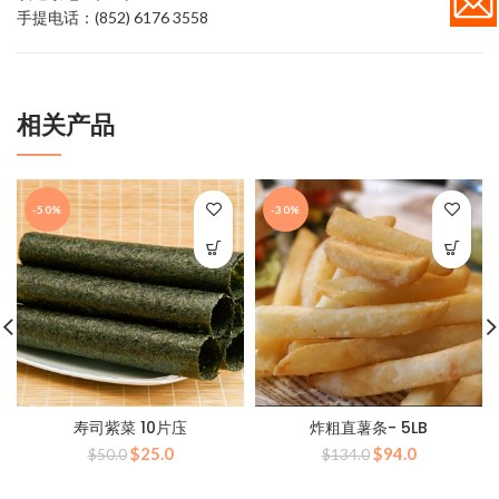
手提电话：(852) 6176 3558
相关产品
-50%
-30%
寿司紫菜 10片庒
炸粗直薯条- 5LB
原
当
原
当
$
25.0
$
94.0
$
50.0
$
134.0
价
前
价
前
为：
价
为：
价