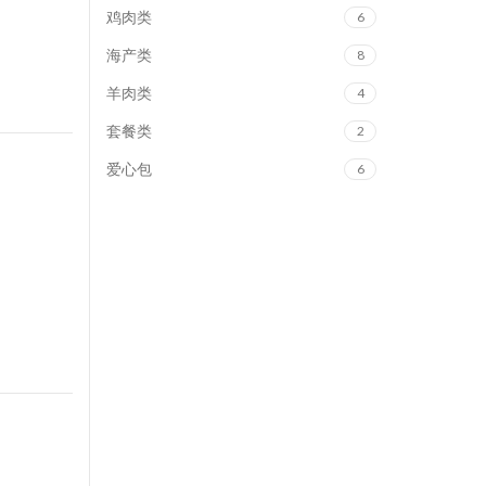
鸡肉类
6
海产类
8
羊肉类
4
套餐类
2
爱心包
6