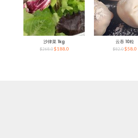
沙律菜 1kg
云吞 10粒
原
当
原
$
188.0
$
58.0
$
268.0
$
82.0
价
前
价
为：
价
为：
$268.0。
格
$82.
为：
$188.0。