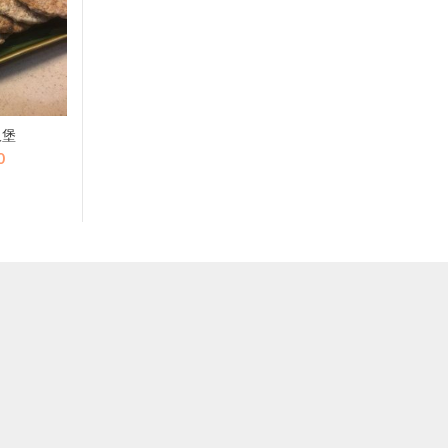
汉堡
鱆鱼小丸子 – 50粒x20g
日式一口
当
原
当
原
0
$
160.0
$
5
$
228.0
$
71.0
前
价
前
价
价
为：
价
为
.0。
格
$228.0。
格
$7
为：
为：
$39.0。
$160.0。