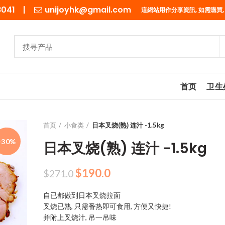
98041 |
unijoyhk@gmail.com
這網站用作分享資訊, 如需購買,
首页
卫生
首页
小食类
日本叉烧(熟) 连汁 -1.5kg
-30%
日本叉烧(熟) 连汁 -1.5kg
原
当
$
190.0
$
271.0
价
前
自已都做到日本叉烧拉面
为：
价
叉烧已熟, 只需番热即可食用, 方便又快捷!
$271.0。
格
并附上叉烧汁, 吊一吊味
为：