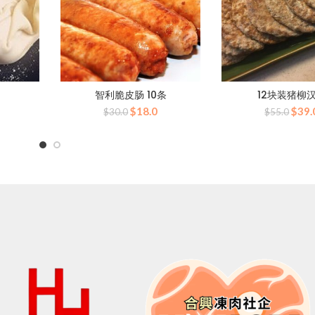
智利脆皮肠 10条
12块装猪柳
当
原
当
原
$
18.0
$
39.
$
30.0
$
55.0
前
价
前
价
价
为：
价
为：
0。
格
$30.0。
格
$55
为：
为：
$58.0。
$18.0。