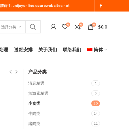
 請前往:
unijoyonline.azurewebsites.net
0
0
0
$
0.0
选择分类
处理
送货安排
关于我们
联络我们
简体
产品分类
清真精選
1
無激素精選
5
小食类
20
牛肉类
14
猪肉类
11