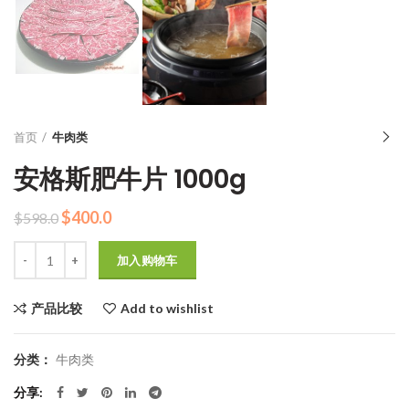
首页
牛肉类
安格斯肥牛片 1000g
原
当
$
400.0
$
598.0
价
前
数量
为：
价
加入购物车
$598.0。
格
为：
产品比较
Add to wishlist
$400.0。
分类：
牛肉类
分享