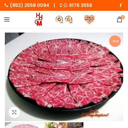
(852) 2558 0094 |
6176 3558
0
-33%
Click to enlarge