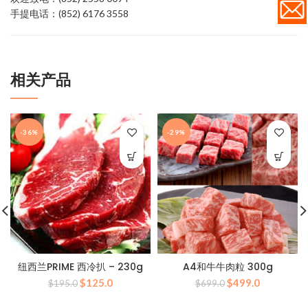
手提电话：(852) 6176 3558
相关产品
-36%
-29%
纽西兰PRIME 西冷扒 – 230g
A4和牛牛肉粒 300g
原
当
原
当
$
125.0
$
499.0
$
195.0
$
699.0
价
前
价
前