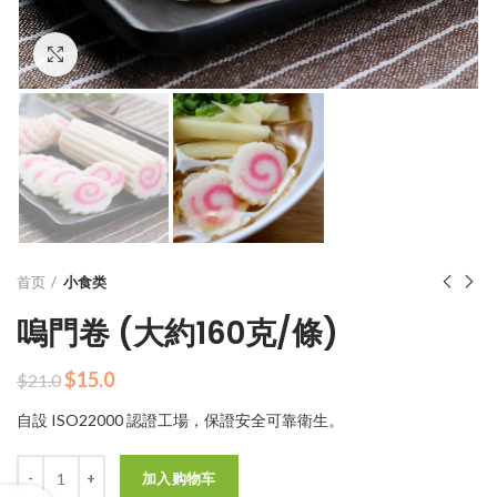
Click to enlarge
首页
小食类
嗚門卷 (大約160克/條)
原
当
$
15.0
$
21.0
价
前
自設 ISO22000 認證工場，保證安全可靠衛生。
为：
价
$21.0。
格
数量
为：
加入购物车
$15.0。