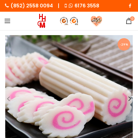
(852) 2558 0094 |
6176 3558
0
-29%