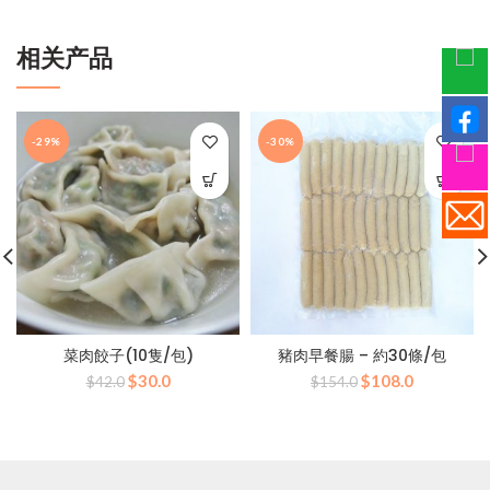
相关产品
-29%
-30%
菜肉餃子(10隻/包)
豬肉早餐腸 – 約30條/包
原
当
原
当
$
30.0
$
108.0
$
42.0
$
154.0
价
前
价
前
为：
价
为：
价
$42.0。
格
$154.0。
格
为：
为：
$30.0。
$108.0。