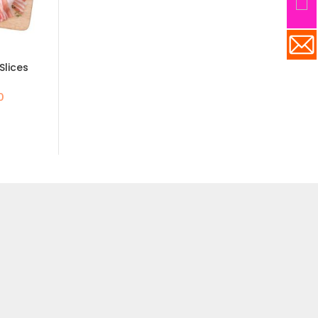
Slices
Smokeless boneless
Piglet Splee
cooked pig spleen,
原
$
1
$
210.0
about 3000g
当
0
价
原
当
前
$
388.0
为
$
554.0
价
前
价
$2
为：
价
.0。
格
$554.0。
格
为：
为：
$30.0。
$388.0。