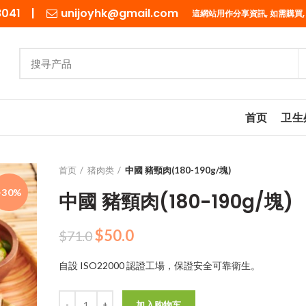
98041 |
unijoyhk@gmail.com
這網站用作分享資訊, 如需購買,
首页
卫生
首页
猪肉类
中國 豬頸肉(180-190g/塊)
-30%
中國 豬頸肉(180-190g/塊)
原
当
$
50.0
$
71.0
价
前
自設 ISO22000 認證工場，保證安全可靠衛生。
为：
价
$71.0。
格
数量
为：
加入购物车