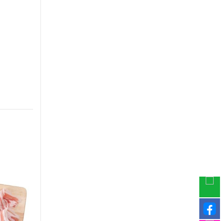
-30%
-29%