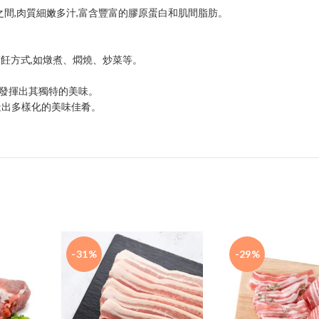
克之間,肉質細嫩多汁,富含豐富的膠原蛋白和肌間脂肪。
烹飪方式,如燉煮、燜燒、炒菜等。
能發揮出其獨特的美味。
造出多樣化的美味佳肴。
-31%
-29%