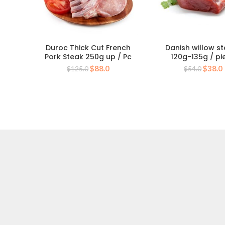
Duroc Thick Cut French
Danish willow s
Pork Steak 250g up / Pc
120g-135g / pi
原
当
原
$
88.0
$
38.0
$
125.0
$
54.0
价
前
价
为：
价
为：
$125.0。
格
$54.
为：
$88.0。