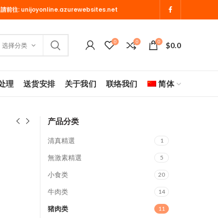
 請前往:
unijoyonline.azurewebsites.net
0
0
0
$
0.0
选择分类
处理
送货安排
关于我们
联络我们
简体
产品分类
清真精選
1
無激素精選
5
小食类
20
牛肉类
14
猪肉类
11