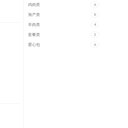
鸡肉类
6
海产类
8
羊肉类
4
套餐类
2
爱心包
6