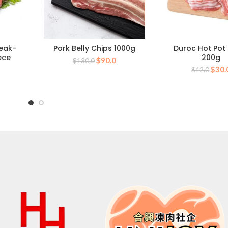
teak-
Pork Belly Chips 1000g
Duroc Hot Pot 
ece
200g
原
当
$
90.0
$
130.0
当
原
价
前
$
30.
$
42.0
前
价
为：
价
价
为：
$130.0。
格
0。
格
$42
为：
为：
$90.0。
$38.0。