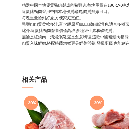
精選中國本地優質豬肉製成的豬頸肉,每塊重量在180-190
這款豬頸肉采用中國本地優質豬肉,肉質鮮嫩可口。
每塊重量恰到好處,方便家庭烹飪。
豬頸肉肉質柔軟多汁,富含膠原蛋白,口感細膩滑爽,適合多種
此外,這款豬頸肉營養價值高,含多種維生素和礦物質。
無論是紅燒肉、清湯燉菜,還是創意料理,這款中國豬頸肉都
肉質入味鮮嫩,搭配時蔬燉煮更是鮮美營養;發揮廚藝,也能創
相关产品
-30%
-30%