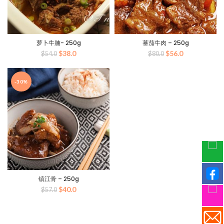
萝卜牛腩- 250g
蕃茄牛肉 – 250g
原
当
原
当
$
38.0
$
56.0
$
54.0
$
80.0
价
前
价
前
为：
价
为：
价
$54.0。
格
$80.0。
格
-30%
为：
为：
$38.0。
$56.0。
镇江骨 – 250g
原
当
$
40.0
$
57.0
价
前
为：
价
$57.0。
格