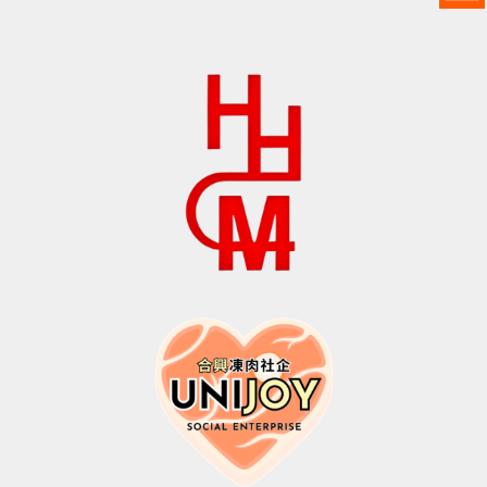
为：
$40.0。