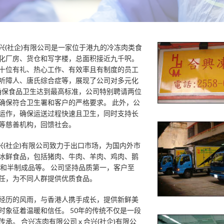
合兴(社企)有限公司是一家位于港九的冷冻肉类食
化厂房、货仓和写字楼，总面积接近九千呎。
十位有礼、热心工作、有效率且有制度的员工
听障人、唐氏综合症等，展现了公司对多元化
确保食品卫生达到最高标准，公司特别聘请两位
确保符合卫生署和客户的严格要求。
此外，公
运作，确保运送过程快速且卫生，同时支持长
等慈善机构，回馈社会。
兴(社企)有限公司致力于出口市场，为国内外市
冰鲜食品，包括猪肉、牛肉、羊肉、鸡肉、鹅
味和半制成品等。
公司坚持品质第一，客户至
任，为不同人群提供优质食品。
经历的风雨，与香港人携手成长，提供新鲜美
时象征着温暖和信任。
50年的传统不仅是一段
传承。
合兴冻肉有限公司 x 合兴(社企)有限公