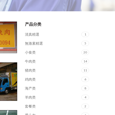
产品分类
清真精選
1
無激素精選
5
小食类
20
牛肉类
14
猪肉类
11
鸡肉类
6
海产类
8
羊肉类
4
套餐类
2