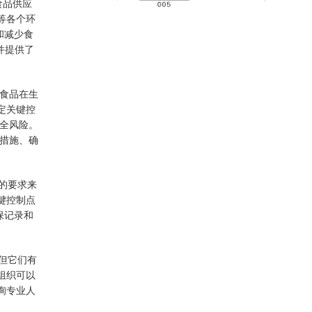
食品供应
等各个环
和减少食
，并提供了
保食品在生
定关键控
品安全风险。
控措施、确
P的要求来
键控制点
保记录和
，但它们有
组织可以
询专业人
。