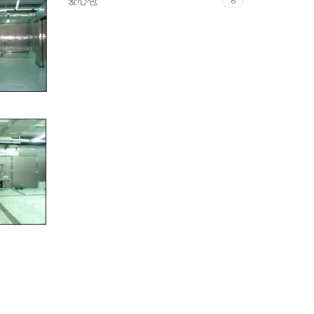
爱心包
6