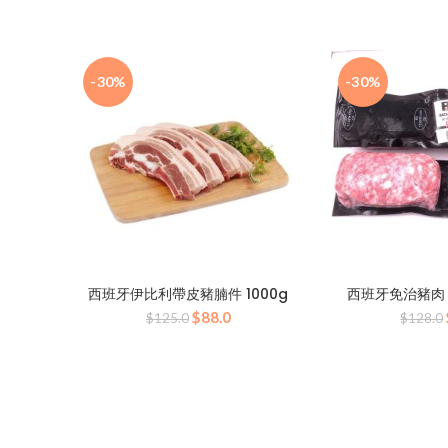
始
前
價
價
格：
格：
$554.0。
$388.0。
-30%
-30%
西班牙伊比利帶皮豬腩件 1000g
西班牙免治豬肉 
原
目
$
88.0
$
125.0
$
128.0
始
前
價
價
格：
格：
$125.0。
$88.0。