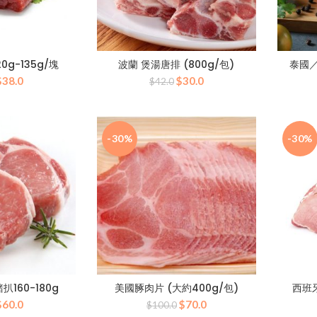
0g-135g/塊
波蘭 煲湯唐排 (800g/包)
泰國／
原
目
原
目
$
38.0
$
30.0
$
42.0
始
前
始
前
價
價
價
價
格：
格：
格：
格：
$54.0。
$38.0。
$42.0。
$30.0。
-30%
-30%
160-180g
美國䐁肉片 (大約400g/包)
西班
原
目
原
目
$
60.0
$
70.0
$
100.0