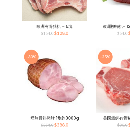
歐洲有骨豬扒 – 5塊
歐洲柳梅扒- 12
原
目
$
108.0
$
154.0
$
54.0
始
前
價
價
格：
格：
$154.0。
$108.0。
-30%
-25%
煙無骨熟豬脾 1隻約3000g
美國穀飼有骨豬扒
原
目
$
388.0
$
554.0
$
80.0