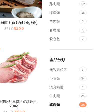
雞肉類
19
海產類
18
羊肉類
5
越南 扎肉(約454g/條)
原
目
$
50.0
$
71.0
套餐類
5
始
前
價
價
愛心包
7
格：
格：
$71.0。
$50.0。
產品分類
無激素精選
5
小食類
34
清真精選
1
牛肉類
24
牙伊比利厚切法式豬鞍扒
豬肉類
28
200g
原
目