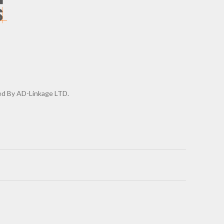
d By AD-Linkage LTD.