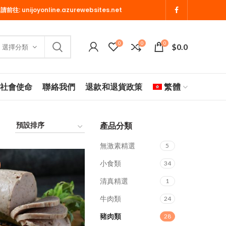
 請前往:
unijoyonline.azurewebsites.net
0
0
0
$
0.0
選擇分類
社會使命
聯絡我們
退款和退貨政策
繁體
產品分類
無激素精選
5
小食類
34
清真精選
1
牛肉類
24
豬肉類
28