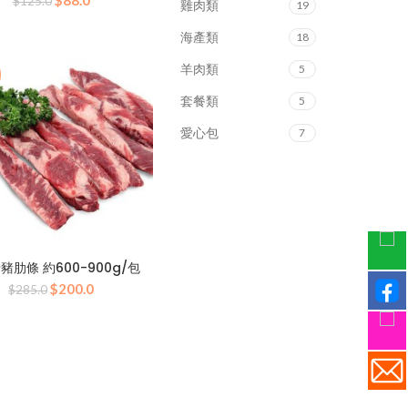
$
88.0
$
125.0
雞肉類
19
始
前
價
價
海產類
18
格：
格：
$125.0。
$88.0。
羊肉類
5
套餐類
5
愛心包
7
豬肋條 約600-900g/包
原
目
$
200.0
$
285.0
始
前
價
價
格：
格：
$285.0。
$200.0。