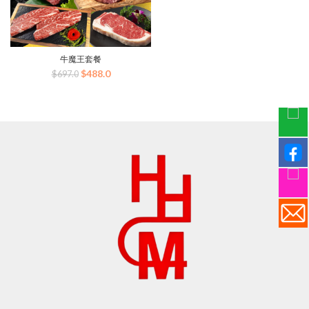
牛魔王套餐
原
目
$
488.0
$
697.0
始
前
價
價
格：
格：
$697.0。
$488.0。