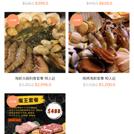
原
目
原
目
$
398.0
$
658.0
$
568.0
$
940.0
始
前
始
前
價
價
價
價
格：
格：
格：
格：
-30%
-30%
$568.0。
$398.0。
$940.0。
$658.0。
海鮮火鍋到會套餐 10人起
燒烤海鮮套餐 10人起
原
目
原
目
$
2,998.0
$
5,200.0
$
4,282.0
$
7,428.0
始
前
始
前
價
價
價
價
格：
格：
格：
格：
-30%
$4,282.0。
$2,998.0。
$7,428.0。
$5,200.0