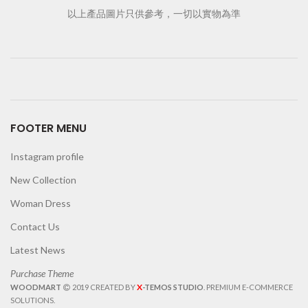
以上產品圖片只供參考，一切以實物為準
FOOTER MENU
Instagram profile
New Collection
Woman Dress
Contact Us
Latest News
Purchase Theme
X
WOODMART
2019 CREATED BY
-TEMOS STUDIO
. PREMIUM E-COMMERCE
SOLUTIONS.