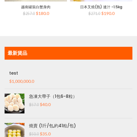
越南罐裝白蟹身肉
日本叉燒(熟) 連汁 -1.5kg
原
目
原
目
$
180.0
$
190.0
$
257.0
$
271.0
始
前
始
前
價
價
價
價
格：
格：
格：
格：
$257.0。
$180.0。
$271.0。
$190.0。
最新貨品
test
$
1,000,000.0
急凍大帶子（1包6-8粒）
原
目
$
40.0
$
57.0
始
前
價
價
格：
格：
燒賣 (1斤/包,約41粒/包)
$57.0。
$40.0。
原
目
$
35.0
$
50.0