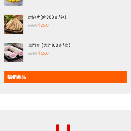
始
前
價
價
格：
格：
仿鮑片(約300克/包)
$50.0。
$35.0。
原
目
$
25.0
$
35.0
始
前
價
價
格：
格：
嗚門卷 (大約160克/條)
$35.0。
$25.0。
原
目
$
15.0
$
21.0
始
前
價
價
格：
格：
$21.0。
$15.0。
暢銷商品