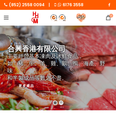
(852) 2558 0094 |
6176 3558
0
合興香港有限公司
主要經營基本凍肉及冰鮮食品，
如﹕豬、牛、羊、雞、鵝、鴨、海產、野
味
和半製成品等數之不盡。
更多產品