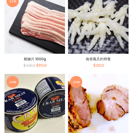
格：
格：
格：
格：
-31%
$225.0。
$158.0。
$211.0。
$158.0。
豬腩片 1000g
無骨鳳爪約10隻
原
目
$
90.0
$
30.0
$
130.0
始
前
價
價
格：
格：
-30%
-30%
$130.0。
$90.0。