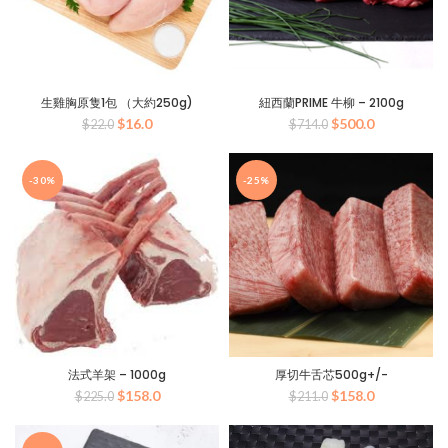
生雞胸原隻1包 （大約250g)
紐西蘭PRIME 牛柳 – 2100g
原
目
原
目
$
16.0
$
500.0
$
22.0
$
714.0
始
前
始
前
價
價
價
價
格：
格：
格：
格：
-30%
-25%
$22.0。
$16.0。
$714.0。
$500.0。
法式羊架 – 1000g
厚切牛舌芯500g+/-
原
目
原
目
$
158.0
$
158.0
$
225.0
$
211.0
始
前
始
前
價
價
價
價