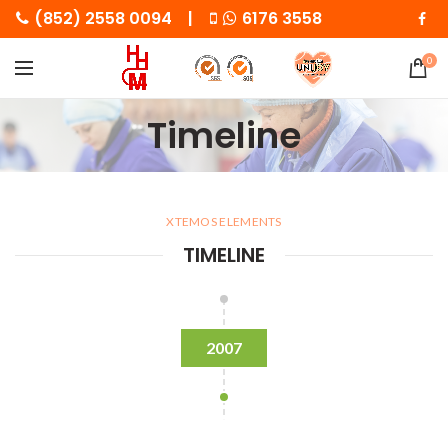
(852) 2558 0094 |
6176 3558
0
Timeline
XTEMOS ELEMENTS
TIMELINE
2007