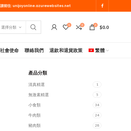
 請前往:
unijoyonline.azurewebsites.net
0
0
0
$
0.0
選擇分類
社會使命
聯絡我們
退款和退貨政策
繁體
產品分類
清真精選
1
無激素精選
5
小食類
34
牛肉類
24
豬肉類
28