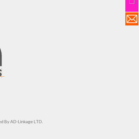
d By AD-Linkage LTD.