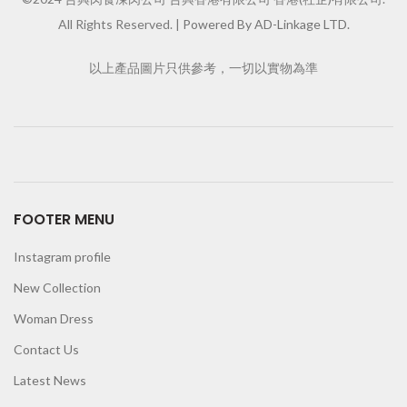
All Rights Reserved. |
Powered By AD-Linkage LTD.
以上產品圖片只供參考，一切以實物為準
FOOTER MENU
Instagram profile
New Collection
Woman Dress
Contact Us
Latest News