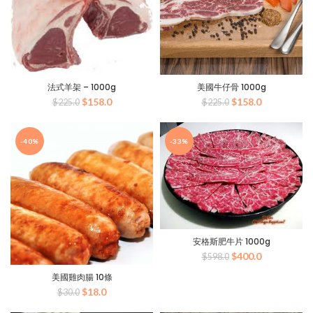
法式羊架 – 1000g
美國牛仔骨 1000g
原
目
原
目
$
158.0
$
158.0
$
225.0
$
225.0
始
前
始
前
價
價
價
價
格：
格：
格：
格：
-40%
-33%
$225.0。
$158.0。
$225.0。
$158.0。
安格斯肥牛片 1000g
原
目
$
400.0
$
598.0
始
前
美國雞肉腸 10條
價
價
原
目
$
18.0
格：
格：
$
30.0
始
前
$598.0。
$400.0。