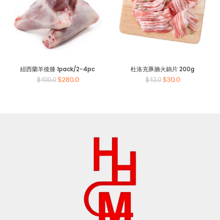
紐西蘭羊後膝 1pack/2-4pc
杜洛克豚腩火鍋片 200g
原
目
原
目
$
280.0
$
30.0
$
400.0
$
42.0
始
前
始
前
價
價
價
價
格：
格：
格：
格：
$400.0。
$280.0。
$42.0。
$30.0。