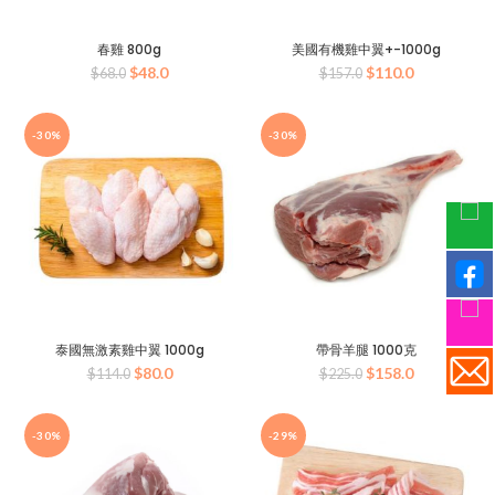
春雞 800g
美國有機雞中翼+-1000g
原
目
原
目
$
48.0
$
110.0
$
68.0
$
157.0
始
前
始
前
價
價
價
價
格：
格：
格：
格：
-30%
-30%
$68.0。
$48.0。
$157.0。
$110.0。
泰國無激素雞中翼 1000g
帶骨羊腿 1000克
原
目
原
目
$
80.0
$
158.0
$
114.0
$
225.0
始
前
始
前
價
價
價
價
格：
格：
格：
格：
-30%
-29%
$114.0。
$80.0。
$225.0。
$158.0。