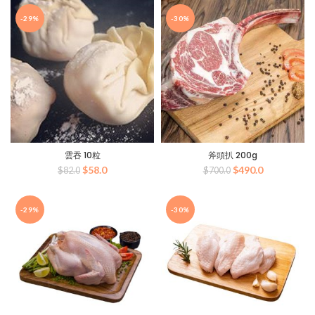
價
價
格：
格：
-29%
-30%
$30.0。
$18.0。
雲吞 10粒
斧頭扒 200g
原
目
原
目
$
58.0
$
490.0
$
82.0
$
700.0
始
前
始
前
價
價
價
價
格：
格：
格：
格：
-29%
-30%
$82.0。
$58.0。
$700.0。
$490.0。