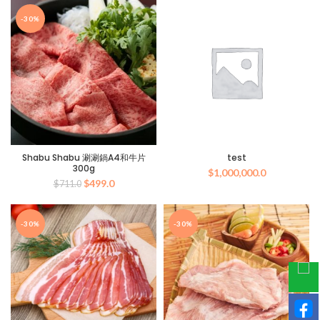
價
價
價
價
格：
格：
格：
格：
-30%
$699.0。
$499.0。
$1,258.0。
$880.0。
Shabu Shabu 涮涮鍋A4和牛片
test
300g
$
1,000,000.0
原
目
$
499.0
$
711.0
始
前
價
價
格：
格：
-30%
-30%
$711.0。
$499.0。