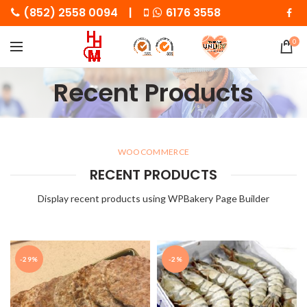
(852) 2558 0094 |
6176 3558
0
Recent Products
WOOCOMMERCE
RECENT PRODUCTS
Display recent products using WPBakery Page Builder
-29%
-2%