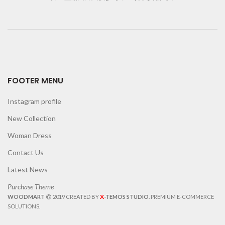
FOOTER MENU
Instagram profile
New Collection
Woman Dress
Contact Us
Latest News
Purchase Theme
X
WOODMART
2019 CREATED BY
-TEMOS STUDIO
. PREMIUM E-COMMERCE
SOLUTIONS.