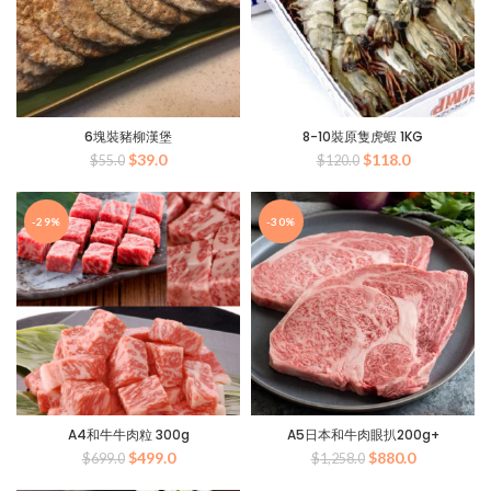
6塊裝豬柳漢堡
8-10裝原隻虎蝦 1KG
原
目
原
目
$
39.0
$
118.0
$
55.0
$
120.0
始
前
始
前
價
價
價
價
格：
格：
格：
格：
-29%
-30%
$55.0。
$39.0。
$120.0。
$118.0。
A4和牛牛肉粒 300g
A5日本和牛肉眼扒200g+
原
目
原
目
$
499.0
$
880.0
$
699.0
$
1,258.0
始
前
始
前