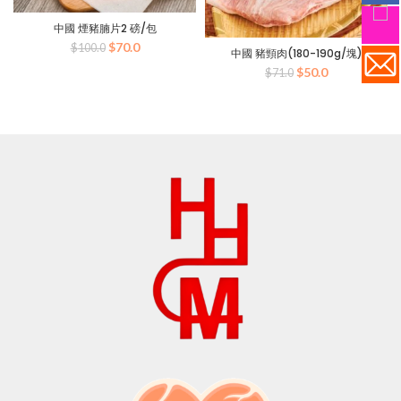
中國 煙豬腩片2 磅/包
原
目
$
70.0
$
100.0
中國 豬頸肉(180-190g/塊)
始
前
原
目
$
50.0
$
71.0
價
價
始
前
格：
格：
價
價
$100.0。
$70.0。
格：
格：
$71.0。
$50.0。