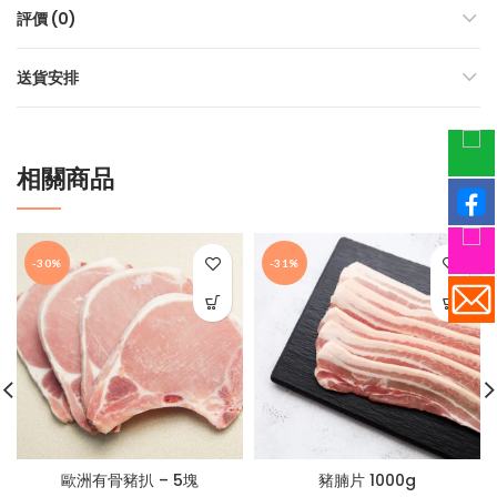
評價 (0)
送貨安排
相關商品
-30%
-31%
歐洲有骨豬扒 – 5塊
豬腩片 1000g