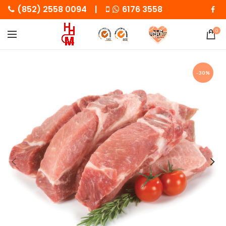
(852) 2558 0094 |
6176 3558
0
-30%