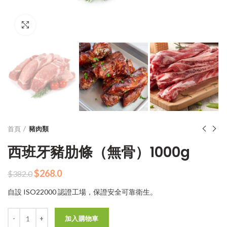
Click to enlarge
首頁
豬肉類
西班牙豬肋條（無骨）1000g
原
目
$
268.0
$
382.0
始
前
自設 ISO22000 認證工場，保證安全可靠衛生。
價
價
格：
格：
數量
$382.0。
$268.0。
加入購物車