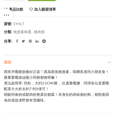
產品比較
加入願望清單
貨號:
SYHLT
分類:
無激素精選
,
豬肉類
分享
描述
西班牙嘅豬肋條好正架！因為呢係無激素，啱晒長者同小朋友食！
最重要嘅係油脂小同根都無呀嘛！
煮法超簡單: 切粒，大約2.5CM/條 ，比適量嘅鹽，同埋各位喜愛嘅
配菜大火炒太約7-8分便可！
唔駛同食粉或鬆肉粉整霖佢都霖！本身佢的肉味都好夠，都唔會因
為佢係急凍野會有雪藏味。