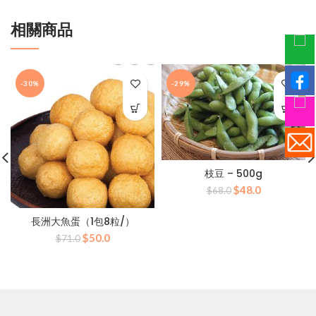
相關商品
-30%
-29%
枝豆 – 500g
原
目
$
48.0
$
68.0
始
前
價
價
長洲大魚蛋（1包8粒/）
格：
格：
原
目
$
50.0
$
71.0
$68.0。
$48.0。
始
前
價
價
格：
格：
$71.0。
$50.0。