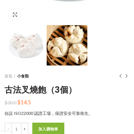
Click to enlarge
首頁
小食類
古法叉燒飽（3個）
原
目
$
14.5
$
30.0
始
前
自設 ISO22000 認證工場，保證安全可靠衛生。
價
價
格：
格：
數量
$30.0。
$14.5。
加入購物車