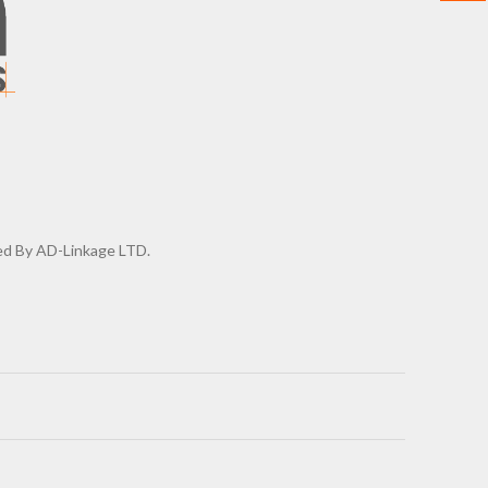
d By AD-Linkage LTD.