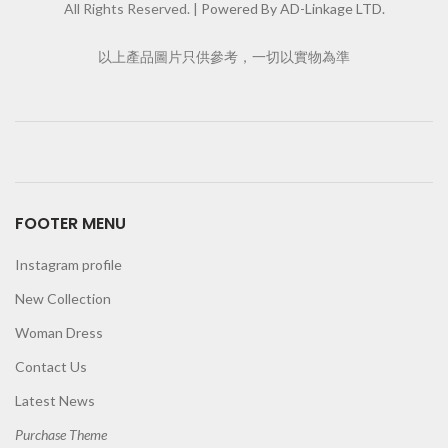
All Rights Reserved. |
Powered By AD-Linkage LTD.
以上產品圖片只供參考，一切以實物為準
FOOTER MENU
Instagram profile
New Collection
Woman Dress
Contact Us
Latest News
Purchase Theme