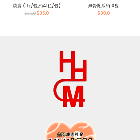
燒賣 (1斤/包,約41粒/包)
無骨鳳爪約10隻
原
目
$
35.0
$
30.0
$
50.0
始
前
價
價
格：
格：
$50.0。
$35.0。