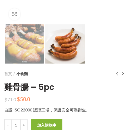
Click to enlarge
首頁
小食類
雞骨腸 – 5pc
原
目
$
50.0
$
71.0
始
前
自設 ISO22000 認證工場，保證安全可靠衛生。
價
價
格：
格：
數量
$71.0。
$50.0。
加入購物車