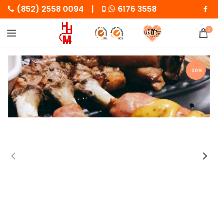
(852) 2558 0094 |
6176 3558
0
-30%