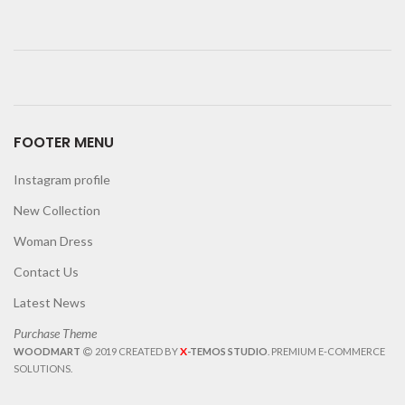
FOOTER MENU
Instagram profile
New Collection
Woman Dress
Contact Us
Latest News
Purchase Theme
X
WOODMART
2019 CREATED BY
-TEMOS STUDIO
. PREMIUM E-COMMERCE
SOLUTIONS.