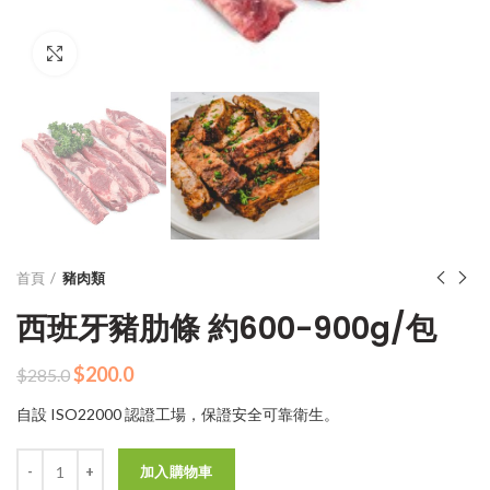
Click to enlarge
首頁
豬肉類
西班牙豬肋條 約600-900g/包
原
目
$
200.0
$
285.0
始
前
自設 ISO22000 認證工場，保證安全可靠衛生。
價
價
格：
格：
數量
$285.0。
$200.0。
加入購物車