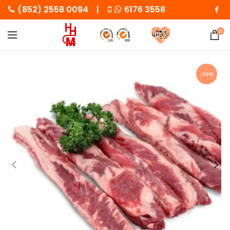
(852) 2558 0094 |
6176 3558
0
-30%