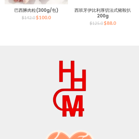
巴西䐁肉粒(300g/包)
西班牙伊比利厚切法式豬鞍扒
200g
原
目
$
100.0
$
142.0
原
目
始
前
$
88.0
$
125.0
始
前
價
價
價
價
格：
格：
格：
格：
$142.0。
$100.0。
$125.0。
$88.0。