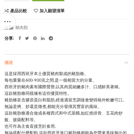
產品比較
加入願望清單
分類:
豬肉類
分享
描述
這是採用西班牙本土優質豬肉製成的豬肋條。
每包重量在600-900克之間,是一個相當大的分量。
西班牙的豬肉素有國際聲譽,以其肉質細嫩多汁、口感鮮美著稱。
這款豬肋條同樣擁有這些優質特性。
豬肋條富含膠原蛋白和脂肪,經過適當烹調後會變得格外軟嫩可口。
無論是烤、炒還是燉煮,都能充分發揮其豐富的風味。
這款豬肋條適合做成各種西式和中式菜餚,如紅燒排骨、五花肉炒
飯、披薩配料等。
也可作為主食直接烹飪食用。
無論搭配什麼配料,這款西班牙進口豬肋條都能為您帶來美味無比的