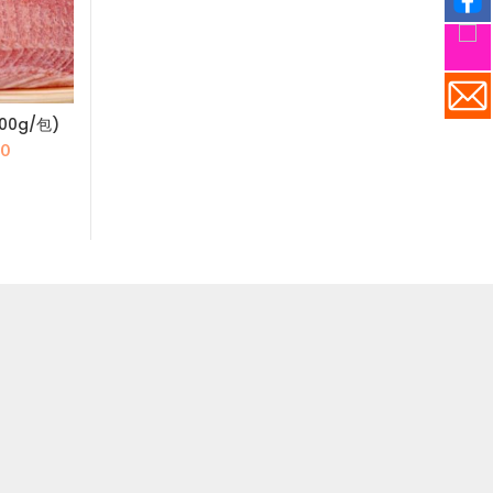
0g/包)
西班牙伊比利帶皮豬腩件
西班牙豬肋條
1000g
1000g
目
.0
原
目
原
前
$
88.0
$
2
$
125.0
$
382.0
始
前
始
價
價
價
價
格：
格：
格：
格
0.0。
$70.0。
$125.0。
$88.0。
$3