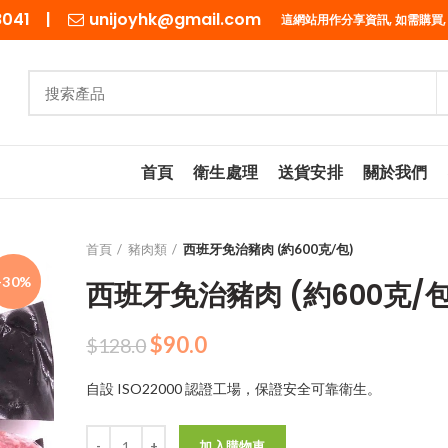
98041 |
unijoyhk@gmail.com
這網站用作分享資訊, 如需購買,
首頁
衛生處理
送貨安排
關於我們
首頁
豬肉類
西班牙免治豬肉 (約600克/包)
-30%
西班牙免治豬肉 (約600克/包
原
目
$
90.0
$
128.0
始
前
自設 ISO22000 認證工場，保證安全可靠衛生。
價
價
格：
格：
數量
$128.0。
$90.0。
加入購物車