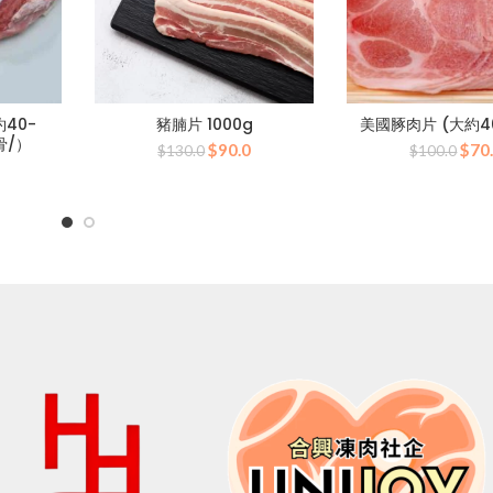
40-
豬腩片 1000g
美國䐁肉片 (大約40
骨/）
原
目
原
$
90.0
$
70
$
130.0
$
100.0
目
始
前
始
前
價
價
價
價
格：
格：
格：
格：
$130.0。
$90.0。
$10
0。
$60.0。