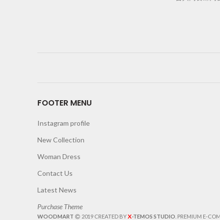
FOOTER MENU
Instagram profile
New Collection
Woman Dress
Contact Us
Latest News
Purchase Theme
X
WOODMART
2019 CREATED BY
-TEMOS STUDIO
. PREMIUM E-CO