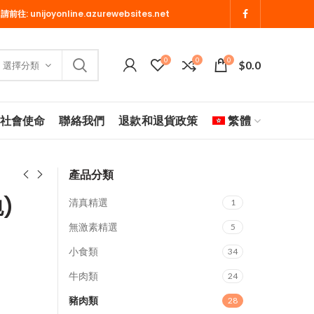
 請前往:
unijoyonline.azurewebsites.net
0
0
0
$
0.0
選擇分類
社會使命
聯絡我們
退款和退貨政策
繁體
產品分類
)
清真精選
1
無激素精選
5
小食類
34
牛肉類
24
豬肉類
28