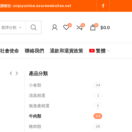
 請前往:
unijoyonline.azurewebsites.net
0
0
0
$
0.0
選擇分類
社會使命
聯絡我們
退款和退貨政策
繁體
產品分類
小食類
34
清真精選
1
無激素精選
5
牛肉類
24
豬肉類
28