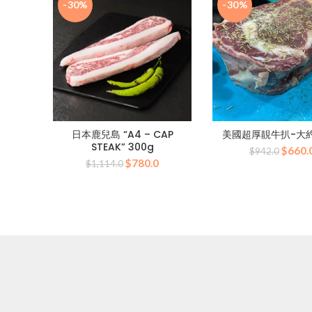
-30%
-30%
日本鹿兒島 “A4 – CAP
美國超厚靚牛扒-大
STEAK” 300g
原
$
660.
$
942.0
原
目
$
780.0
始
$
1,114.0
始
前
價
價
價
格：
格：
格：
$942.
$1,114.0。
$780.0。