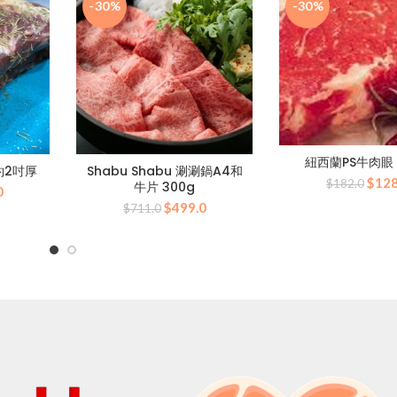
-30%
-30%
紐西蘭PS牛肉眼 
約2吋厚
Shabu Shabu 涮涮鍋A4和
原
$
128
$
182.0
牛片 300g
目
0
始
原
目
前
$
499.0
$
711.0
價
始
前
價
格：
價
價
格：
$18
格：
格：
0。
$660.0。
$711.0。
$499.0。