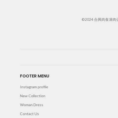
©2024 合興肉食凍肉公司
FOOTER MENU
Instagram profile
New Collection
Woman Dress
Contact Us