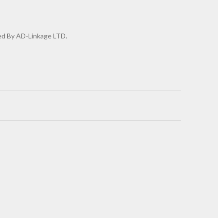
d By AD-Linkage LTD.