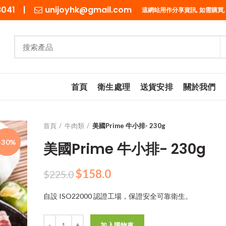
98041 |
unijoyhk@gmail.com
這網站用作分享資訊, 如需購買,
首頁
衛生處理
送貨安排
關於我們
首頁
牛肉類
美國Prime 牛小排- 230g
-30%
美國Prime 牛小排- 230g
原
目
$
158.0
$
225.0
始
前
自設 ISO22000 認證工場，保證安全可靠衛生。
價
價
格：
格：
數量
$225.0。
$158.0。
加入購物車