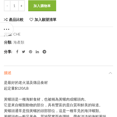
數量
$257.0。
$180.0。
加入購物車
產品比較
加入願望清單
貨號:
CHE
分類:
海產類
分享
描述
是最好的老火湯及燉品食材
起定量$120/LB
黃螺頭是一種海鮮食材，也被稱為黃螺肉或螺頭肉。
它是來自螺類動物的部分，具有豐富的蛋白質和鮮美的味道。
黃螺頭通常是指黃螺的頭部部位，這是一種常見的海洋螺類。
黃螺頭肉一般呈黃色，質地緊實而有彈性，帶有淡淡的海鮮風味。