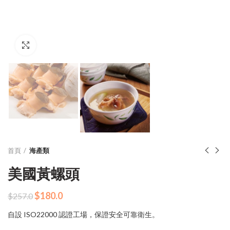
Click to enlarge
首頁
海產類
美國黃螺頭
原
目
$
180.0
$
257.0
始
前
自設 ISO22000 認證工場，保證安全可靠衛生。
價
價
格：
格：