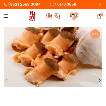
(852) 2558 0094 |
6176 3558
0
-30%