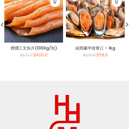
煙燻三文魚片(1000g/包)
紐西蘭半殼青口 – 1kg
原
目
原
目
$
400.0
$
98.0
$
571.0
$
140.0
始
前
始
前
價
價
價
價
格：
格：
格：
格：
$571.0。
$400.0。
$140.0。
$98.0。