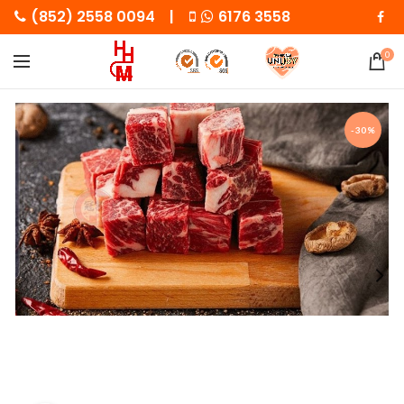
(852) 2558 0094 |
6176 3558
0
-30%