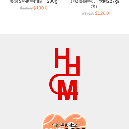
美國安格斯牛肉眼 – 230g
頂級美國牛扒（大約227g/
塊）
原
目
$
130.0
$
185.0
原
目
始
前
$
120.0
$
171.0
始
前
價
價
價
價
格：
格：
格：
格：
$185.0。
$130.0。
$171.0。
$120.0。