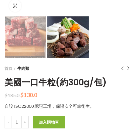
Click to enlarge
首頁
牛肉類
美國一口牛粒(約300g/包)
原
目
$
130.0
$
185.0
始
前
自設 ISO22000 認證工場，保證安全可靠衛生。
價
價
格：
格：
數量
$185.0。
$130.0。
加入購物車