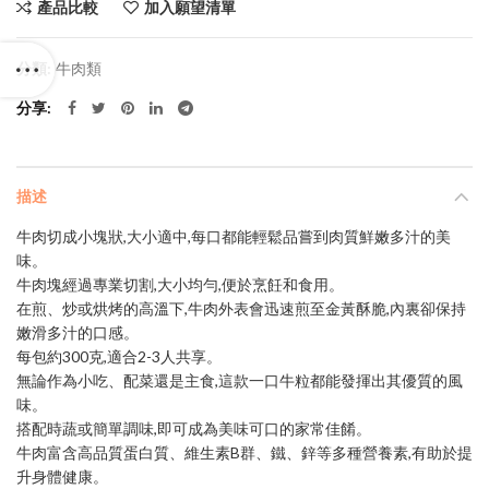
產品比較
加入願望清單
分類:
牛肉類
分享
描述
牛肉切成小塊狀,大小適中,每口都能輕鬆品嘗到肉質鮮嫩多汁的美
味。
牛肉塊經過專業切割,大小均勻,便於烹飪和食用。
在煎、炒或烘烤的高溫下,牛肉外表會迅速煎至金黃酥脆,內裏卻保持
嫩滑多汁的口感。
每包約300克,適合2-3人共享。
無論作為小吃、配菜還是主食,這款一口牛粒都能發揮出其優質的風
味。
搭配時蔬或簡單調味,即可成為美味可口的家常佳餚。
牛肉富含高品質蛋白質、維生素B群、鐵、鋅等多種營養素,有助於提
升身體健康。