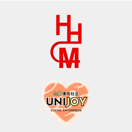
$258.0。
$180.0。