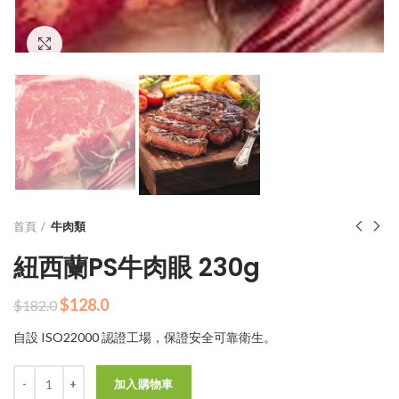
Click to enlarge
首頁
牛肉類
紐西蘭PS牛肉眼 230g
原
目
$
128.0
$
182.0
始
前
自設 ISO22000 認證工場，保證安全可靠衛生。
價
價
格：
格：
數量
$182.0。
$128.0。
加入購物車