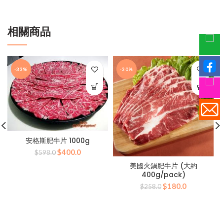
相關商品
-33%
-30%
安格斯肥牛片 1000g
原
目
$
400.0
$
598.0
始
前
美國火鍋肥牛片 (大約
價
價
400g/pack)
格：
格：
原
目
$
180.0
$
258.0
$598.0。
$400.0。
始
前
價
價
格：
格：