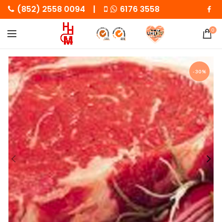
(852) 2558 0094 |
6176 3558
0
-30%