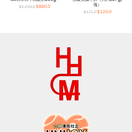
塊）
原
目
$
880.0
$
1,258.0
原
目
始
前
$
120.0
$
171.0
始
前
價
價
價
價
格：
格：
格：
格：
$1,258.0。
$880.0。
$171.0。
$120.0。