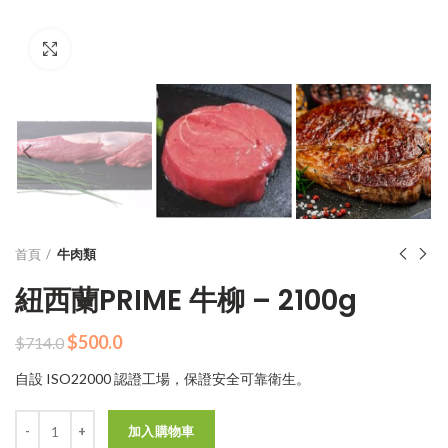
Click to enlarge
首頁
牛肉類
紐西蘭PRIME 牛柳 – 2100g
原
目
$
500.0
$
714.0
始
前
自設 ISO22000 認證工場，保證安全可靠衛生。
價
價
格：
格：
數量
$714.0。
$500.0。
加入購物車