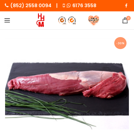
(852) 2558 0094 |
6176 3558
0
-30%