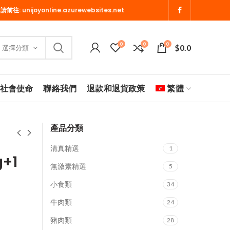
 請前往:
unijoyonline.azurewebsites.net
0
0
0
$
0.0
選擇分類
社會使命
聯絡我們
退款和退貨政策
繁體
產品分類
清真精選
1
+1
無激素精選
5
小食類
34
牛肉類
24
豬肉類
28