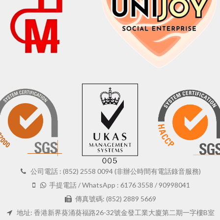
公司電話 : (852) 2558 0094 (非辦公時間有電話錄音服務)
手提電話 / WhatsApp : 6176 3558 / 90998041
傳真號碼: (852) 2889 5669
地址: 香港新界葵涌葵福路26-32號金發工業大廈第二期一字樓B室