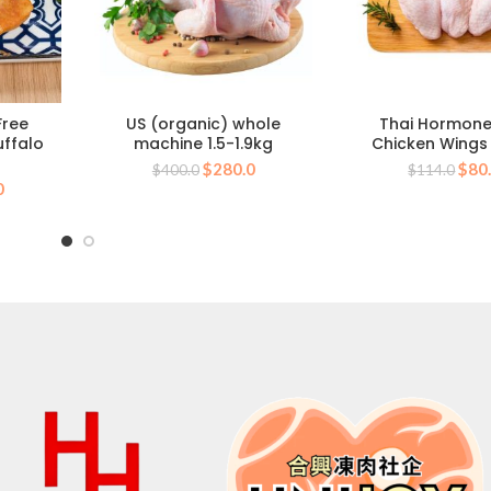
Free
US (organic) whole
Thai Hormone
uffalo
machine 1.5-1.9kg
Chicken Wings
原
目
原
$
280.0
$
80
$
400.0
$
114.0
目
0
始
前
始
前
價
價
價
價
格：
格：
格：
格：
$400.0。
$280.0。
$11
0。
$280.0。