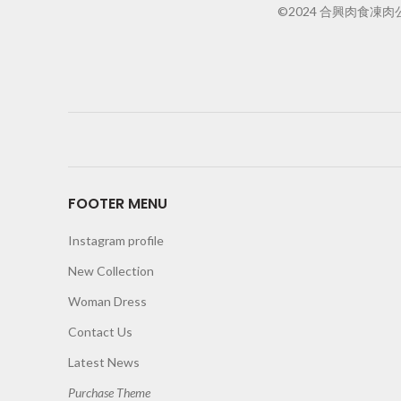
©2024 合興肉食凍肉公司
FOOTER MENU
Instagram profile
New Collection
Woman Dress
Contact Us
Latest News
Purchase Theme