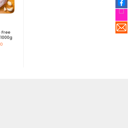
 Free
Spring Chicken 800g
American (O
 1000g
Chicken Spl
原
目
$
48.0
$
68.0
目
原
.0
始
前
$
9
$
141.0
前
始
價
價
價
價
格：
格：
格：
格
$68.0。
$48.0。
4.0。
$80.0。
$1