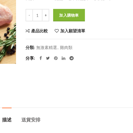
價
價
格：
格：
數量
$100.0。
$70.0。
加入購物車
產品比較
加入願望清單
分類:
無激素精選
,
雞肉類
分享
描述
送貨安排