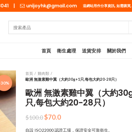
98041 |
unijoyhk@gmail.com
這網站用作分享資訊, 如需購買,
首頁
衛生處理
送貨安排
關於我們
首頁
雞肉類
歐洲 無激素雞中翼（大約30g+1只,每包大約20-28只）
-30%
歐洲 無激素雞中翼（大約30g
只,每包大約20-28只）
原
目
$
70.0
$
100.0
始
前
自設 ISO22000 認證工場，保證安全可靠衛生。