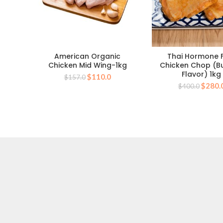
American Organic
Thai Hormone 
Chicken Mid Wing-1kg
Chicken Chop (B
Flavor) 1kg
原
目
$
110.0
$
157.0
原
始
前
$
280.
$
400.0
始
價
價
價
格：
格：
格：
$157.0。
$110.0。
$400.