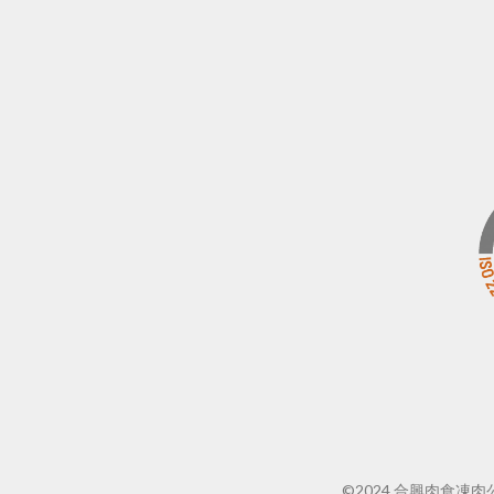
©2024 合興肉食凍肉公司