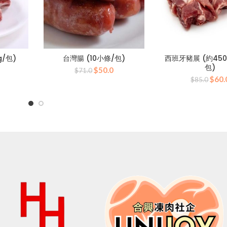
g/包)
台灣腸 (10小條/包)
西班牙豬展 (約450
包)
目
原
目
$
50.0
$
71.0
原
前
始
前
$
60.
$
85.0
始
價
價
價
價
格：
格：
格：
格：
0。
$60.0。
$71.0。
$50.0。
$85