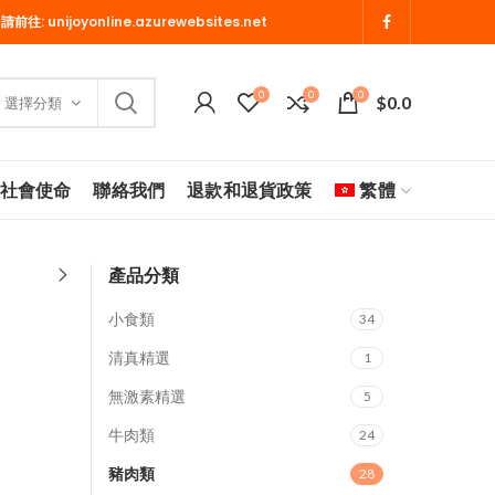
 請前往:
unijoyonline.azurewebsites.net
0
0
0
$
0.0
選擇分類
社會使命
聯絡我們
退款和退貨政策
繁體
產品分類
小食類
34
清真精選
1
無激素精選
5
牛肉類
24
豬肉類
28