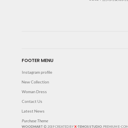
FOOTER MENU
Instagram profile
New Collection
Woman Dress
Contact Us
Latest News
Purchase Theme
X
WOODMART
2019 CREATED BY
-TEMOS STUDIO
. PREMIUM E-CO