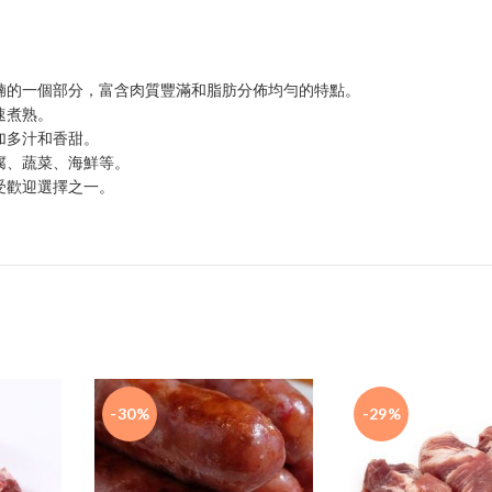
腩的一個部分，富含肉質豐滿和脂肪分佈均勻的特點。
速煮熟。
加多汁和香甜。
腐、蔬菜、海鮮等。
受歡迎選擇之一。
-30%
-29%