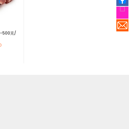
-500克/
美國䐁肉片 (大約400g/包)
泰國／越南 扎肉(
條)
原
目
$
70.0
$
100.0
目
原
0
始
前
$
5
$
71.0
前
始
價
價
價
價
格：
格：
格：
格
$100.0。
$70.0。
.0。
$60.0。
$7