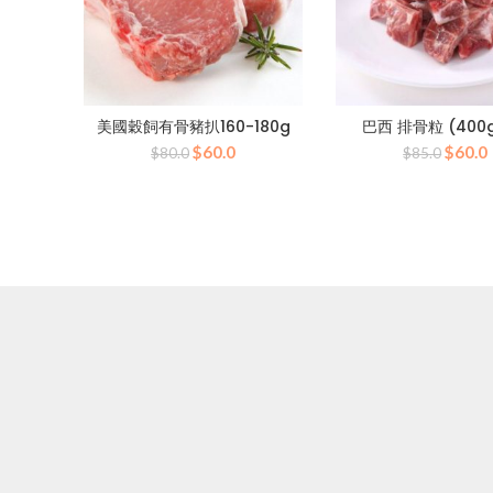
美國穀飼有骨豬扒160-180g
巴西 排骨粒 (400
原
目
原
$
60.0
$
60.0
$
80.0
$
85.0
始
前
始
價
價
價
格：
格：
格：
$80.0。
$60.0。
$85.