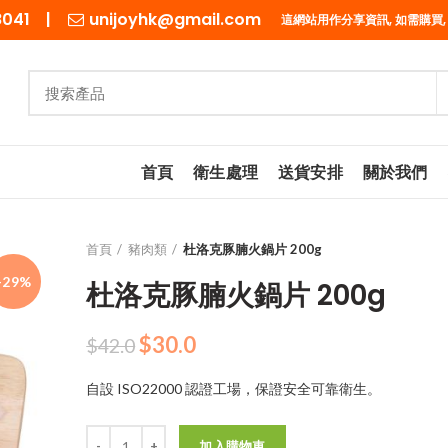
98041 |
unijoyhk@gmail.com
這網站用作分享資訊, 如需購買,
首頁
衛生處理
送貨安排
關於我們
首頁
豬肉類
杜洛克豚腩火鍋片 200g
-29%
杜洛克豚腩火鍋片 200g
原
目
$
30.0
$
42.0
始
前
自設 ISO22000 認證工場，保證安全可靠衛生。
價
價
格：
格：
數量
$42.0。
$30.0。
加入購物車