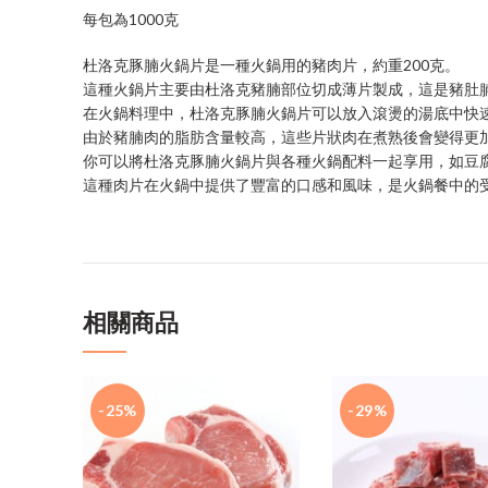
每包為1000克
杜洛克豚腩火鍋片是一種火鍋用的豬肉片，約重200克。
這種火鍋片主要由杜洛克豬腩部位切成薄片製成，這是豬肚
在火鍋料理中，杜洛克豚腩火鍋片可以放入滾燙的湯底中快
由於豬腩肉的脂肪含量較高，這些片狀肉在煮熟後會變得更
你可以將杜洛克豚腩火鍋片與各種火鍋配料一起享用，如豆
這種肉片在火鍋中提供了豐富的口感和風味，是火鍋餐中的
相關商品
-25%
-29%