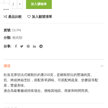
數量
$125.0。
$88.0。
加入購物車
產品比較
加入願望清單
貨號:
DLPN
分類:
豬肉類
分享
描述
杜洛克厚切法式豬鞍扒約重250克，是豬鞍部位的豐滿肉質。
煎、烤或烤箱烹飪，搭配香草調味。可搭配烤蔬菜、炒蘑菇等配
菜，豐盛美味。
適合高級餐廳或特殊場合。價格因地區、商家和時間而異。