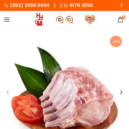
(852) 2558 0094 |
6176 3558
0
-30%