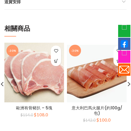
送貨安排
相關商品
-30%
-30%
歐洲有骨豬扒 – 5塊
意大利巴馬火腿片(約100g/
包)
原
目
$
108.0
$
154.0
原
目
始
前
$
100.0
$
142.0
始
前
價
價
價
價