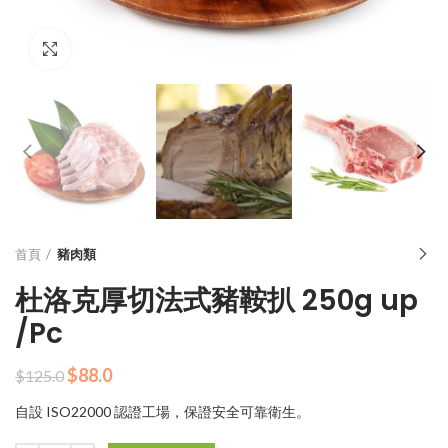
Click to enlarge
首頁
豬肉類
杜洛克厚切法式豬鞍扒 250g up
/Pc
原
目
$
88.0
$
125.0
始
前
自設 ISO22000 認證工場，保證安全可靠衛生。
價
價
格：
格：