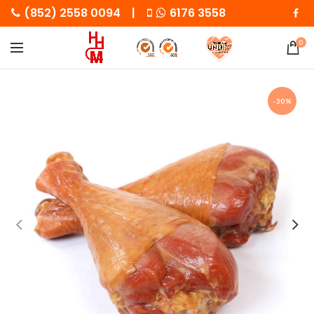
(852) 2558 0094 |
6176 3558
0
-30%