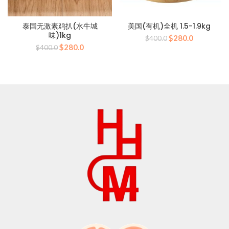
泰国无激素鸡扒(水牛城
美国(有机)全机 1.5-1.9kg
味)1kg
原
目
$
280.0
$
400.0
原
目
$
280.0
始
前
$
400.0
始
前
價
價
價
價
格：
格：
格：
格：
$400.0。
$280.0。
$400.0。
$280.0。