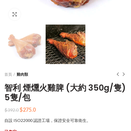
Click to enlarge
首頁
雞肉類
智利 煙燻火雞脾 (大約 350g/隻)
5隻/包
原
目
$
275.0
$
392.0
始
前
自設 ISO22000 認證工場，保證安全可靠衛生。
價
價
格：
格：