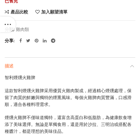
已售完
$392.0。
$275.0。
產品比較
加入願望清單
分類:
雞肉類
分享
描述
智利煙燻火雞脾
這款智利煙燻火雞脾采用優質火雞肉製成，經過精心煙燻處理，保
留了肉質的鮮嫩與獨特的煙熏風味。每個火雞脾肉質豐滿，口感滑
順，適合各種料理需求。
煙燻火雞脾不僅味道獨特，還富含高蛋白和低脂肪，為健康飲食增
添了美味選擇。無論是單獨食用，還是用於沙拉、三明治或搭配各
種醬汁，都是理想的美味佳品。