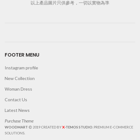
以上產品圖片只供參考，一切以實物為準
FOOTER MENU
Instagram profile
New Collection
Woman Dress
Contact Us
Latest News
Purchase Theme
X
WOODMART
2019 CREATED BY
-TEMOS STUDIO
. PREMIUM E-COMMERCE
SOLUTIONS.