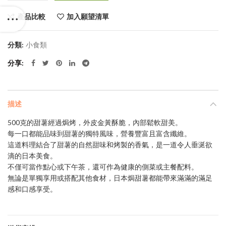
產品比較
加入願望清單
分類:
小食類
分享
描述
500克的甜薯經過焗烤，外皮金黃酥脆，內部鬆軟甜美。
每一口都能品味到甜薯的獨特風味，營養豐富且富含纖維。
這道料理結合了甜薯的自然甜味和烤製的香氣，是一道令人垂涎欲
滴的日本美食。
不僅可當作點心或下午茶，還可作為健康的側菜或主餐配料。
無論是單獨享用或搭配其他食材，日本焗甜薯都能帶來滿滿的滿足
感和口感享受。