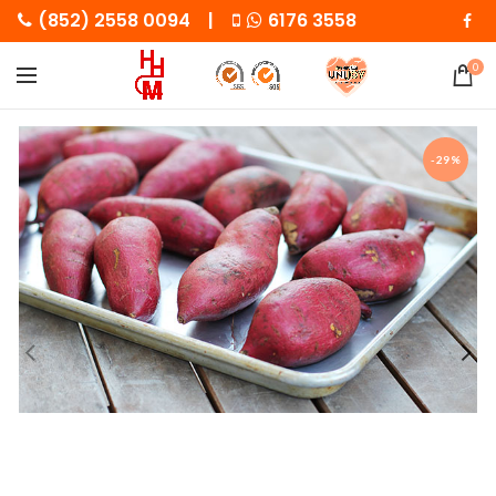
(852) 2558 0094 |
6176 3558
0
-29%