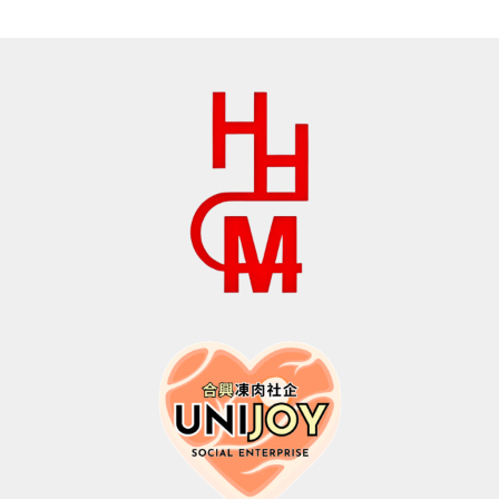
$71.0。
$50.0。