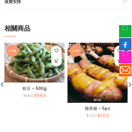
送貨安排
相關商品
-29%
-30%
枝豆 – 500g
原
目
$
48.0
$
68.0
始
前
價
價
雞骨腸 – 5pc
格：
格：
原
目
$
50.0
$
71.0
$68.0。
$48.0。
始
前
價
價
格：
格：