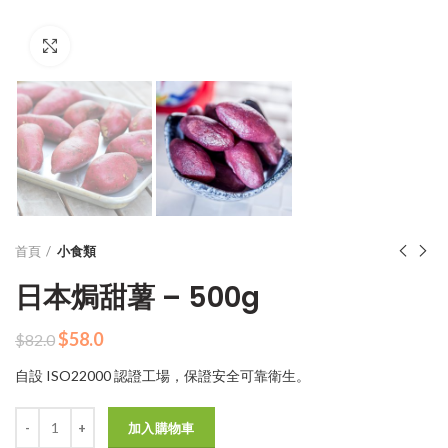
Click to enlarge
首頁
小食類
日本焗甜薯 – 500g
原
目
$
58.0
$
82.0
始
前
自設 ISO22000 認證工場，保證安全可靠衛生。
價
價
格：
格：
數量
$82.0。
$58.0。
加入購物車