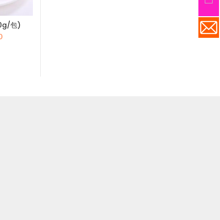
0g/包)
中國 豬頸肉(180-190g/塊)
歐洲柳梅扒- 120g
目
原
目
原
0
$
50.0
$
3
$
71.0
$
54.0
前
始
前
始
價
價
價
價
格：
格：
格：
格
.0。
$60.0。
$71.0。
$50.0。
$5