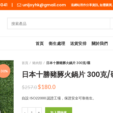
98041 |
unijoyhk@gmail.com
這網站用作分享資訊, 如需購買,
首頁
衛生處理
送貨安排
關於我們
首頁
豬肉類
日本十勝豬䐁火鍋片 300克/碟
-30%
日本十勝豬䐁火鍋片 300克/
原
目
$
180.0
$
257.0
始
前
自設 ISO22000 認證工場，保證安全可靠衛生。
價
價
格：
格：
數量
$257.0。
$180.0。
加入購物車