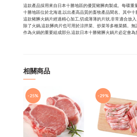
這款產品採用來自日本十勝地區的優質豬䐁肉製成。每碟重量約
十勝地區位於北海道,以出產高品質的畜牧產品聞名。其中十
這款豬䐁火鍋片經過精心加工,切成薄薄的片狀,非常適合放
除了火鍋,這款䐁肉片也可用於涼拌菜、炒菜等多種菜餚。無
作為火鍋的重要組成部分,這款日本十勝豬䐁火鍋片必定會為
相關商品
-25%
-29%