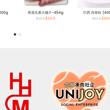
00g
香港生產火腿片-454g
巴西 排骨粒 (40
目
原
目
原
$
20.0
$
60.
$
50.0
$
85.0
前
始
前
始
價
價
價
價
格：
格：
格：
格：
0。
$30.0。
$50.0。
$20.0。
$85