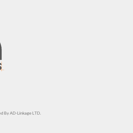
d By AD-Linkage LTD.