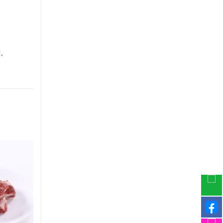
材。
-30%
-30%