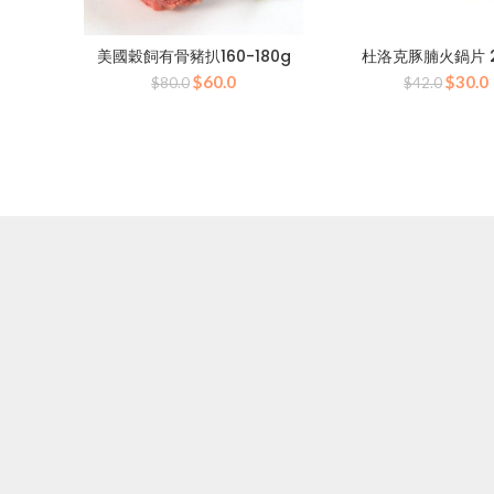
美國穀飼有骨豬扒160-180g
杜洛克豚腩火鍋片 2
原
目
原
$
60.0
$
30.0
$
80.0
$
42.0
始
前
始
價
價
價
格：
格：
格：
$80.0。
$60.0。
$42.