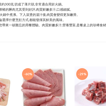
300克,切成了薄片狀,非常適合用於火鍋。
勝豬的䐁肉尤其受到好評,肉質鮮嫩多汁,口感細膩。
入火鍋中煮沸。下入滾燙的湯汁後,肉質會變得更加嫩滑。
論選擇什麼烹飪方式,都能發揮其鮮美的風味。
您帶來一頓難忘的用餐體驗。肉質鮮嫩多汁,營養豐富,是餐桌上的珍稀食
-60%
-29%