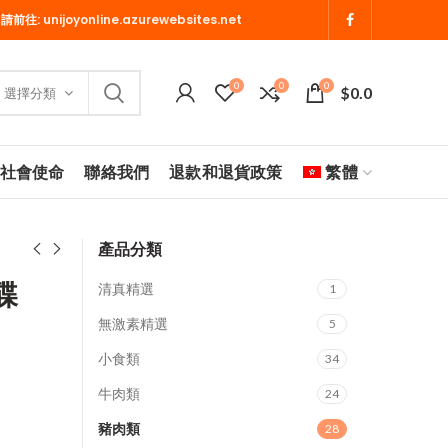
 請前往:
unijoyonline.azurewebsites.net
0
0
0
$
0.0
選擇分類
社會使命
聯絡我們
退款和退貨政策
繁體
產品分類
碟
清真精選
1
無激素精選
5
小食類
34
牛肉類
24
豬肉類
28