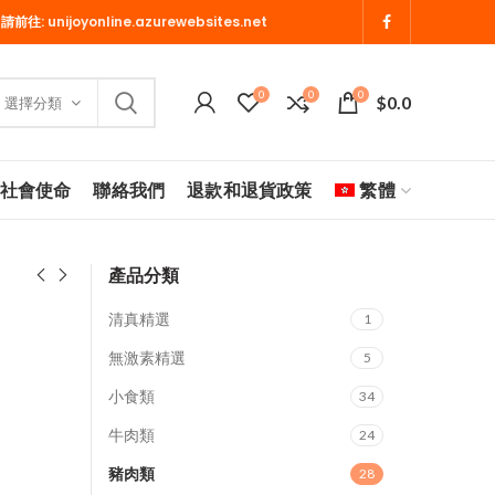
 請前往:
unijoyonline.azurewebsites.net
0
0
0
$
0.0
選擇分類
社會使命
聯絡我們
退款和退貨政策
繁體
產品分類
清真精選
1
無激素精選
5
小食類
34
牛肉類
24
豬肉類
28