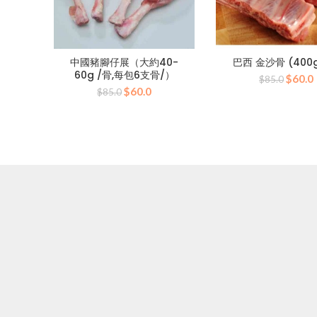
中國豬腳仔展（大約40-
巴西 金沙骨 (400
60g /骨,每包6支骨/）
原
$
60.0
$
85.0
原
目
$
60.0
始
$
85.0
始
前
價
價
價
格：
格：
格：
$85.
$85.0。
$60.0。