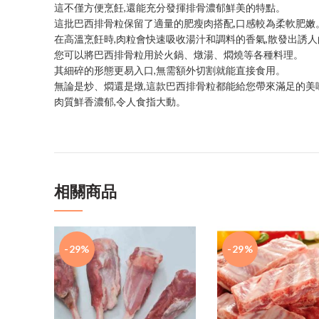
這不僅方便烹飪,還能充分發揮排骨濃郁鮮美的特點。
這批巴西排骨粒保留了適量的肥瘦肉搭配,口感較為柔軟肥嫩
在高溫烹飪時,肉粒會快速吸收湯汁和調料的香氣,散發出誘
您可以將巴西排骨粒用於火鍋、燉湯、燜燒等各種料理。
其細碎的形態更易入口,無需額外切割就能直接食用。
無論是炒、燜還是燉,這款巴西排骨粒都能給您帶來滿足的美
肉質鮮香濃郁,令人食指大動。
相關商品
-29%
-29%