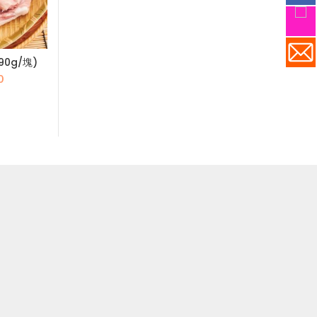
90g/塊)
香港生產火腿片-454g
西班牙伊比利厚
扒 200
目
原
目
0
$
20.0
$
50.0
原
前
始
前
$
8
$
125.0
始
價
價
價
價
格：
格：
格：
格
.0。
$50.0。
$50.0。
$20.0。
$1