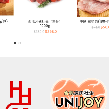
g/包)
西班牙豬肋條（無骨）
中國 豬頸肉(180-1
1000g
目
原
$
50.
$
71.0
原
目
前
$
268.0
始
$
382.0
始
前
價
價
價
價
格：
格：
格：
格：
0。
$60.0。
$71
$382.0。
$268.0。