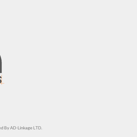
d By AD-Linkage LTD.