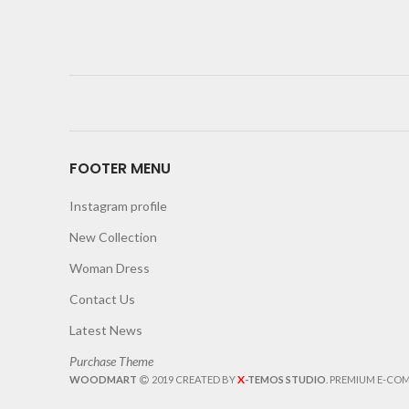
FOOTER MENU
Instagram profile
New Collection
Woman Dress
Contact Us
Latest News
Purchase Theme
X
WOODMART
2019 CREATED BY
-TEMOS STUDIO
. PREMIUM E-CO