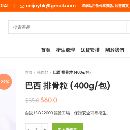
98041 |
unijoyhk@gmail.com
這網站用作分享資訊, 如需購買,
首頁
衛生處理
送貨安排
關於我們
首頁
豬肉類
巴西 排骨粒 (400g/包)
-29%
巴西 排骨粒 (400g/包)
原
目
$
60.0
$
85.0
始
前
自設 ISO22000 認證工場，保證安全可靠衛生。
價
價
格：
格：
數量
$85.0。
$60.0。
加入購物車