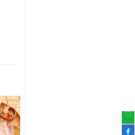
-60%
-30%