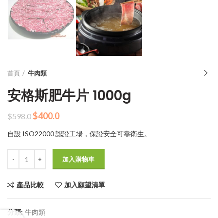
首頁
牛肉類
安格斯肥牛片 1000g
原
目
$
400.0
$
598.0
始
前
自設 ISO22000 認證工場，保證安全可靠衛生。
價
價
格：
格：
數量
$598.0。
$400.0。
加入購物車
產品比較
加入願望清單
分類:
牛肉類