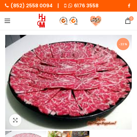
(852) 2558 0094 |
6176 3558
0
-33%
Click to enlarge