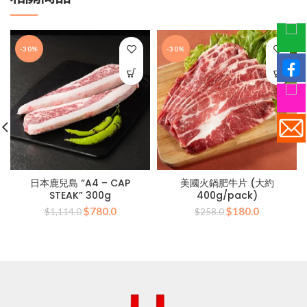
-30%
-30%
日本鹿兒島 “A4 – CAP
美國火鍋肥牛片 (大約
STEAK” 300g
400g/pack)
原
目
原
目
$
780.0
$
180.0
$
1,114.0
$
258.0
始
前
始
前
價
價
價
價
格：
格：
格：
格：
$1,114.0。
$780.0。
$258.0。
$180.0。