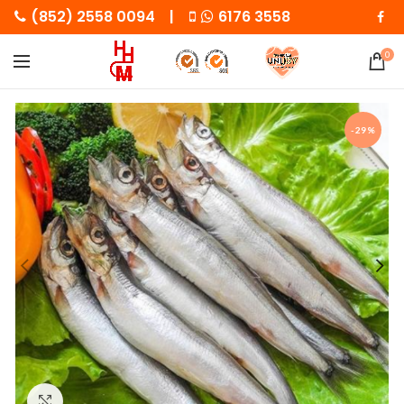
(852) 2558 0094 |
6176 3558
0
-29%
Click to enlarge