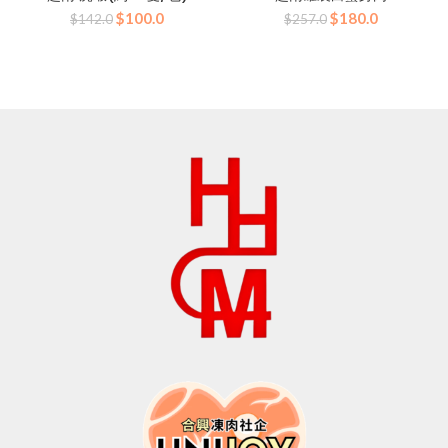
原
目
原
目
$
100.0
$
180.0
$
142.0
$
257.0
始
前
始
前
價
價
價
價
格：
格：
格：
格：
$142.0。
$100.0。
$257.0。
$180.0。