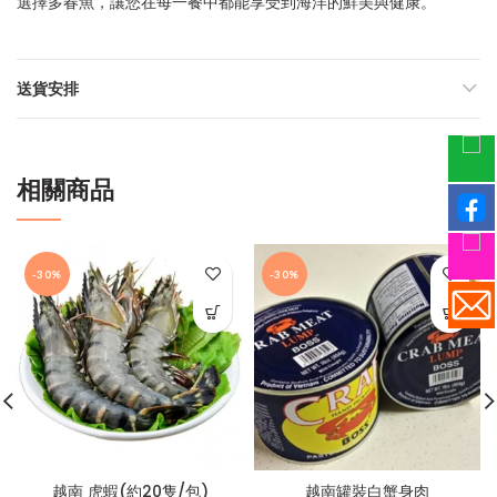
選擇多春魚，讓您在每一餐中都能享受到海洋的鮮美與健康。
送貨安排
相關商品
-30%
-30%
越南 虎蝦(約20隻/包)
越南罐裝白蟹身肉