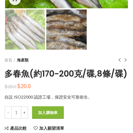
首頁
海產類
多春魚(約170-200克/碟,8條/碟)
原
目
$
20.0
$
28.0
始
前
自設 ISO22000 認證工場，保證安全可靠衛生。
價
價
格：
格：
數量
$28.0。
$20.0。
加入購物車
產品比較
加入願望清單