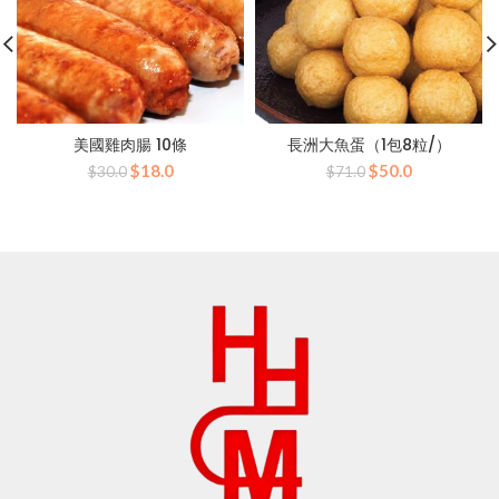
美國雞肉腸 10條
長洲大魚蛋（1包8粒/）
原
目
原
目
$
18.0
$
50.0
$
30.0
$
71.0
始
前
始
前
價
價
價
價
格：
格：
格：
格：
$30.0。
$18.0。
$71.0。
$50.0。