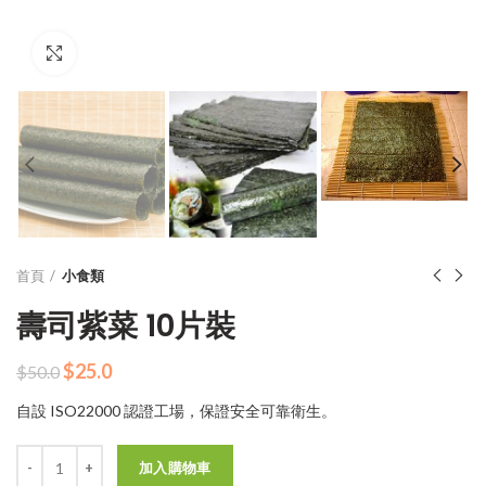
Click to enlarge
首頁
小食類
壽司紫菜 10片裝
原
目
$
25.0
$
50.0
始
前
自設 ISO22000 認證工場，保證安全可靠衛生。
價
價
格：
格：
數量
$50.0。
$25.0。
加入購物車