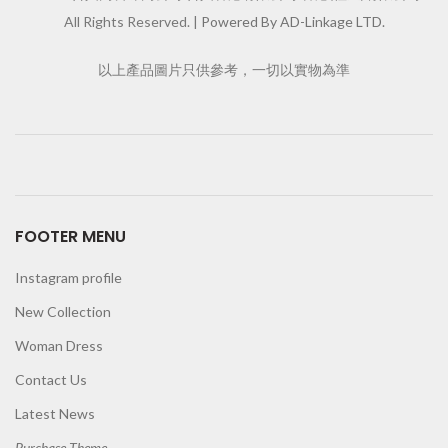
All Rights Reserved. |
Powered By AD-Linkage LTD.
以上產品圖片只供參考，一切以實物為準
FOOTER MENU
Instagram profile
New Collection
Woman Dress
Contact Us
Latest News
Purchase Theme