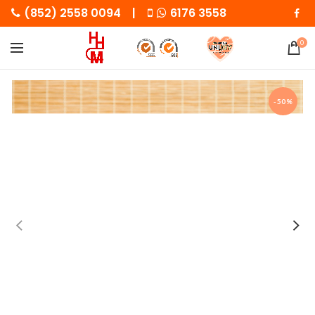
(852) 2558 0094 |
6176 3558
0
-50%