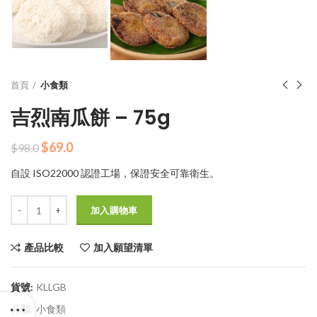
首頁
小食類
吉烈南瓜餅 – 75g
原
目
$
69.0
$
98.0
始
前
自設 ISO22000 認證工場，保證安全可靠衛生。
價
價
格：
格：
數量
$98.0。
$69.0。
加入購物車
產品比較
加入願望清單
貨號:
KLLGB
分類:
小食類