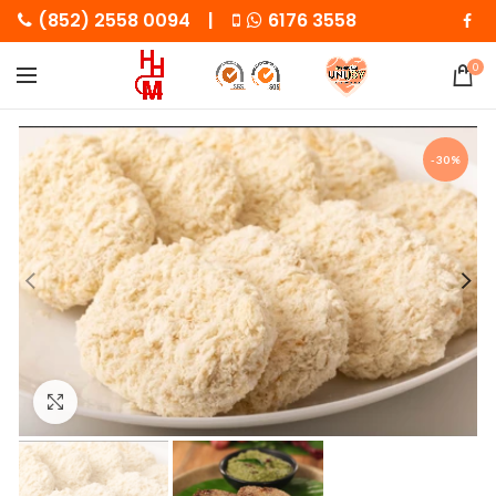
(852) 2558 0094 |
6176 3558
0
-30%
Click to enlarge