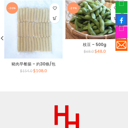
-30%
-29%
枝豆 – 500g
原
目
$
48.0
$
68.0
始
前
價
價
豬肉早餐腸 – 約30條/包
格：
格：
原
目
$
108.0
$
154.0
$68.0。
$48.0。
始
前
價
價
格：
格：
$154.0。
$108.0。